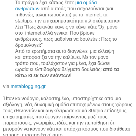
Το πράγμα έχει κάπως έτσι:
μια ομάδα
ανθρώπων
από αυτούς που ασχολούνται (και
πιθανώς ταλαιπωρούνται) με το internet, τα
startups, την επιχειρηματικότητα κτλ σκέφτεται και
λέει “Πως ξεκινάει κανείς να κάνει κάτι; Όχι μόνο
στο internet αλλά γενικά. Που βρίσκει
ανθρώπους, πως μαθαίνει να δουλεύει; Πως το
δρομολογεί;”
Από τα ερωτήματα αυτά διαγνώνει μια έλλειψη
και αποφασίζει να την καλύψει. Με τον μόνο
τρόπο που, τουλάχιστον για μένα, έχει δώσει
ωραία κι ελπιδοφόρα δείγματα δουλειάς:
από τα
κάτω κι εκ των ενόντων
!
via
metablogging.gr
Ήταν καινούργιο, καλοστημένο, υποστηρίχτηκε από μια
αξιόλογη, νέα, δυναμική ομάδα επιτυχημένων στους χώρους
τους εθελοντών και αυγκέντρωσε καμιά 80αριά επίδοξους
επιχειρηματίες που έφυγαν παίρνοντας μαζί τους
παραστάσεις, γνωριμίες, ιδέες και την πεποίθηση ότι
μπορούν να κάνουν κάτι και υπάρχει κόσμος που διατίθεται
να τους υποστηρίξει σ' αυτό.