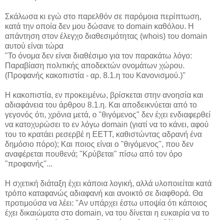
Σκάλωσα κι εγώ στο παρελθόν σε παρόμοια περίπτωση,
κατά την οποία δεν μου δώσανε το domain καθόλου. Η
απάντηση στον έλεγχο διαθεσιμότητας (whois) του domain
αυτού είναι τώρα
"Το όνομα δεν είναι διαθέσιμο για τον παρακάτω λόγο:
Παραβίαση πολιτικής αποδεκτών ονομάτων χώρου.
(Προφανής κακοπιστία - αρ. 8.1.η του Κανονισμού.)"
Η κακοπιστία, εν προκειμένω, βρίσκεται στην ανοησία και
αδιαφάνεια του άρθρου 8.1.η. Και αποδεικνύεται από το
γεγονός ότι, χρόνια μετά, ο "θιγόμενος" δεν έχει ενδιαφερθεί
να κατοχυρώσει το εν λόγω domain (γιατί να το κάνει, αφού
του το κρατάει ρεσερβέ η ΕΕΤΤ, καθιστώντας αδρανή ένα
δημόσιο πόρο); Και ποιος είναι ο "θιγόμενος", που δεν
αναφέρεται πουθενά; "Κρύβεται" πίσω από τον όρο
"προφανής"...
Η σχετική διάταξη έχει κάποια λογική, αλλά υλοποιείται κατά
τρόπο καταφανώς αδιαφανή και ανοικτό σε διαφθορά. Θα
προτιμούσα να λέει: "Αν υπάρχει έστω υποψία ότι κάποιος
έχει δικαιώματα στο domain, να του δίνεται η ευκαιρία να το