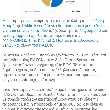
Με αφορμή την επικαιρότητα και την ανάλυση του κ.
Γιάννη
Μαυρή
της
Public Issue
"
Τα νέα δημοσιονομικά μέτρα δεν
γίνονται κοινωνικά αποδεκτά
" (ειδικότερα το
διάγραμμα 6
και
το
διάγραμμα 8
)
σχολίασα
τα παρακάτω στην
"
ΑΝΑΚΟΙΝΩΣΗ της ΚΙΝΗΣΗΣ Πολιτικής Διαβούλευσης
μελών και φίλων του ΠΑΣΟΚ
":
"Λυπάμαι, αλλά δεν μπορώ να ξεχάσω το 1981-89. Τότε, επί
παντοδυναμίας ΠΑΣΟΚ και Ανδρέα Παπανδρέου που
έρρευσε άφθονο το χρήμα της τότε ΕΟΚ. Τότε που το
δημόσιο χρέος, οι δημόσιοι υπάλληλοι και ο δημόσιος
τομέας (στενός και ευρύτερος) πολλαπλασιάστηκαν χωρίς
να γίνει η αντίστοιχη ανάπτυξη.
Είναι λίγο ειρωνικό να προσδοκάμε τη σωτηρία από το ίδιο
ΠΑΣΟΚ που έθεσε τον θεμέλιο λίθο της σημερινής κατάντιας
με σωρεία πράξεων και παραλήψεων (που δεν είναι της
παρούσης). Και η προσδοκία σήμερα, θυμίζω, δεν είναι να
γίνουμε ένα ακόμα πιο ισχυρό, αυτόνομο, ανεπτυγμένο