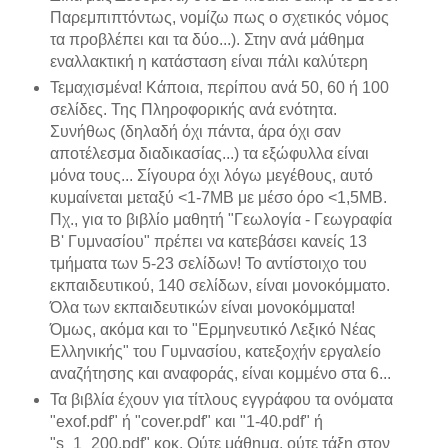
Παρεμπιπτόντως, νομίζω πως ο σχετικός νόμος
τα προβλέπει και τα δύο...). Στην ανά μάθημα
εναλλακτική η κατάσταση είναι πάλι καλύτερη
Τεμαχισμένα! Κάποια, περίπου ανά 50, 60 ή 100
σελίδες. Της Πληροφορικής ανά ενότητα.
Συνήθως (δηλαδή όχι πάντα, άρα όχι σαν
αποτέλεσμα διαδικασίας...) τα εξώφυλλα είναι
μόνα τους... Σίγουρα όχι λόγω μεγέθους, αυτό
κυμαίνεται μεταξύ <1-7MB με μέσο όρο <1,5MB.
Πχ., για το βιβλίο μαθητή "Γεωλογία - Γεωγραφία
B' Γυμνασίου" πρέπει να κατεβάσει κανείς 13
τμήματα των 5-23 σελίδων! Το αντίστοιχο του
εκπαιδευτικού, 140 σελίδων, είναι μονοκόμματο.
Όλα των εκπαιδευτικών είναι μονοκόμματα!
Όμως, ακόμα και το "Ερμηνευτικό Λεξικό Νέας
Ελληνικής" του Γυμνασίου, κατεξοχήν εργαλείο
αναζήτησης και αναφοράς, είναι κομμένο στα 6...
Τα βιβλία έχουν για τίτλους εγγράφου τα ονόματα
"exof.pdf" ή "cover.pdf" και "1-40.pdf" ή
"s_1_200.pdf" κοκ. Ούτε μάθημα, ούτε τάξη στον