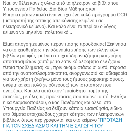
Ναι, αν θέλει κανείς υλικό από τα ηλεκτρονικά βιβλία του
Υπουργείου Παιδείας, Διά Βίου Μάθησης και
Θρησκευμάτων καλό είναι να έχει ένα καλό πρόγραμμα OCR
(μετατροπή της οπτικής απεικόνισης κειμένου σε
ηλεκτρονικό κείμενο). Και καλό είναι το περί ου ο λόγος
κείμενο να μην είναι πολυτονικό...
Είμαι απογοητευμένος πέραν πάσης προσδοκίας! Ξεκίνησα
να στοιχειοθετήσω την αδυναμία χρήσης των ελληνικών
βιβλίων μορφής .pdf για στοιχειώδη αναζήτηση και χρήση
αποσπασμάτων (αυτά με το λατινικό αλφάβητο δεν έχουν
τέτοια προβλήματα) και, πριν ακόμα φτάσω σ' αυτό, πέρασα
από την αναποτελεσματικότητα, ανοργανωσιά και αδιαφορία
για τον χρήστη (αφήνω μόνο τους ήπιους χαρακτηρισμούς,
σκέφτηκα και πολύ χειρότερους) των ιστοτόπων που
αναφέρω. Και όλα αυτά στον "ευαίσθητο" τομέα της
παιδείας, με όλες τις προεκτάσεις που παίρνει αυτό. Ελπίζω
η κα Διαμανοπούλου, ο κος Πανάρετος και άλλοι στο
Υπουργείο Παιδείας να δείξουν κάποια ευαισθησία, ειδικά
στα θέματα στοιχειώδους χρηστικότητας των ηλεκτρονικών
βιβλίων, όπως περιγράφονται και στο κείμενο "
ΠΡΟΤΑΣΗ
ΓΙΑ ΤΟΝ ΣΧΕΔΙΑΣΜΟ ΚΑΙ ΤΗΝ ΕΙΣΑΓΩΓΗ ΤΟΥ