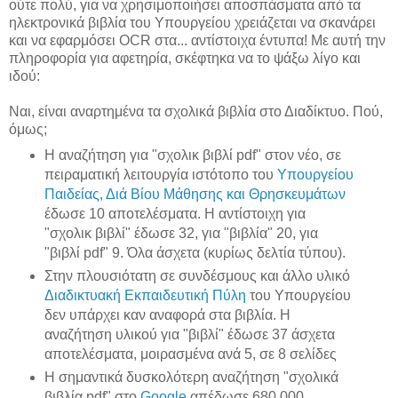
ούτε πολύ, για να χρησιμοποιήσει αποσπάσματα από τα
ηλεκτρονικά βιβλία του Υπουργείου χρειάζεται να σκανάρει
και να εφαρμόσει OCR στα... αντίστοιχα έντυπα! Με αυτή την
πληροφορία για αφετηρία, σκέφτηκα να το ψάξω λίγο και
ιδού:
Ναι, είναι αναρτημένα τα σχολικά βιβλία στο Διαδίκτυο. Πού,
όμως;
Η αναζήτηση για "σχολικ βιβλί pdf" στον νέο, σε
πειραματική λειτουργία ιστότοπο του
Υπουργείου
Παιδείας, Διά Βίου Μάθησης και Θρησκευμάτων
έδωσε 10 αποτελέσματα. Η αντίστοιχη για
"σχολικ βιβλί" έδωσε 32, για "βιβλία" 20, για
"βιβλί pdf" 9. Όλα άσχετα (κυρίως δελτία τύπου).
Στην πλουσιότατη σε συνδέσμους και άλλο υλικό
Διαδικτυακή Εκπαιδευτική Πύλη
του Υπουργείου
δεν υπάρχει καν αναφορά στα βιβλία. Η
αναζήτηση υλικού για "βιβλί" έδωσε 37 άσχετα
αποτελέσματα, μοιρασμένα ανά 5, σε 8 σελίδες
Η σημαντικά δυσκολότερη αναζήτηση "σχολικά
βιβλία pdf" στο
Google
απέδωσε 680.000