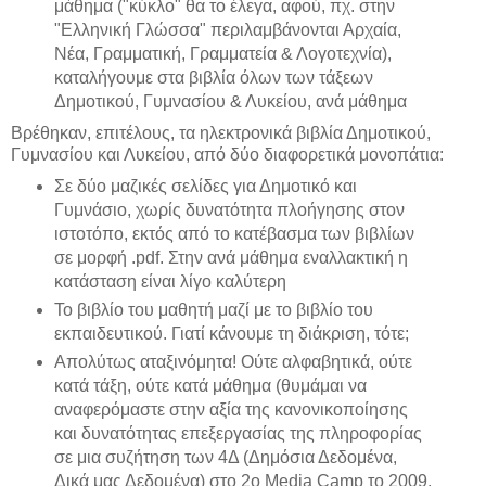
μάθημα ("κύκλο" θα το έλεγα, αφού, πχ. στην
"Ελληνική Γλώσσα" περιλαμβάνονται Αρχαία,
Νέα, Γραμματική, Γραμματεία & Λογοτεχνία),
καταλήγουμε στα βιβλία όλων των τάξεων
Δημοτικού, Γυμνασίου & Λυκείου, ανά μάθημα
Βρέθηκαν, επιτέλους, τα ηλεκτρονικά βιβλία Δημοτικού,
Γυμνασίου και Λυκείου, από δύο διαφορετικά μονοπάτια:
Σε δύο μαζικές σελίδες για Δημοτικό και
Γυμνάσιο, χωρίς δυνατότητα πλοήγησης στον
ιστοτόπο, εκτός από το κατέβασμα των βιβλίων
σε μορφή .pdf. Στην ανά μάθημα εναλλακτική η
κατάσταση είναι λίγο καλύτερη
Το βιβλίο του μαθητή μαζί με το βιβλίο του
εκπαιδευτικού. Γιατί κάνουμε τη διάκριση, τότε;
Απολύτως αταξινόμητα! Ούτε αλφαβητικά, ούτε
κατά τάξη, ούτε κατά μάθημα (θυμάμαι να
αναφερόμαστε στην αξία της κανονικοποίησης
και δυνατότητας επεξεργασίας της πληροφορίας
σε μια συζήτηση των 4Δ (Δημόσια Δεδομένα,
Δικά μας Δεδομένα) στο 2o Media Camp το 2009.