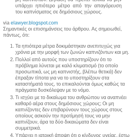
υπάρχει ηπιότερο μέτρο από την απαγόρευση
του καπνίσματος σε δημόσιους χώρους.
via
elawyer.blogspot.com
Σημαντικές οι επισημάνσεις του άρθρου. Aς σημειωθεί,
πάντως, ότι:
Τα ηπιότερα μέτρα δοκιμάστηκαν ανεπιτυχώς για
χρόνια με την μορφή των ζωνών καπνιζόντων και μη.
Πολλοί από αυτούς που υποστηρίζουν ότι το
πρόβλημα λύνεται με καλό κλιματισμό (το οποίο
προσωπικά, ως μη καπνιστής, βλέπω θετικά) δεν
έπραξαν τίποτα για να το υποστηρίξουν στα
καταστήματά τους, το επικαλούνται όμως καθώς τα
πράγματα δυσκόλεψαν με το νόμο.
Τι ισχύει με το δικαίωμα του ανθρώπου να αναπνέει
καθαρό αέρα στους δημόσιους χώρους; Οι μη
καπνίζοντες δεν επιβαρύνουν τους χώρους στους
οποίους ασκούν την προτίμησή τους να μην
καπνίζουν, άρα τα δύο δικαιώματα δεν είναι
συμμετρικά.
Υπάρχει η ιατρική άποψη ότι ο κίνδυνος υγείας, έστω