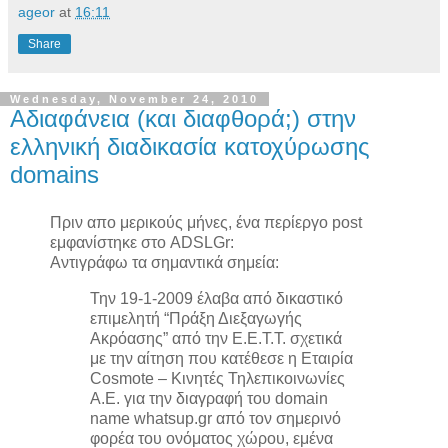
ageor
at
16:11
Share
Wednesday, November 24, 2010
Αδιαφάνεια (και διαφθορά;) στην
ελληνική διαδικασία κατοχύρωσης
domains
Πριν απο μερικούς μήνες, ένα περίεργο post
εμφανίστηκε στο ADSLGr:
Αντιγράφω τα σημαντικά σημεία:
Την 19-1-2009 έλαβα από δικαστικό
επιμελητή “Πράξη Διεξαγωγής
Ακρόασης” από την Ε.Ε.Τ.Τ. σχετικά
με την αίτηση που κατέθεσε η Εταιρία
Cosmote – Κινητές Τηλεπικοινωνίες
A.E. για την διαγραφή του domain
name whatsup.gr από τον σημερινό
φορέα του ονόματος χώρου, εμένα