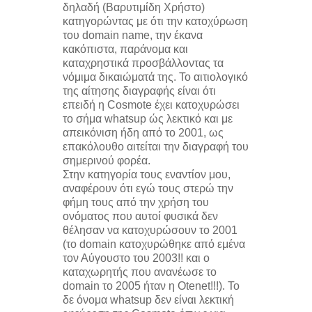
δηλαδή (Βαρυτιμίδη Χρήστο)
κατηγορώντας με ότι την κατοχύρωση
του domain name, την έκανα
κακόπιστα, παράνομα και
καταχρηστικά προσβάλλοντας τα
νόμιμα δικαιώματά της. Το αιτιολογικό
της αίτησης διαγραφής είναι ότι
επειδή η Cosmote έχει κατοχυρώσει
το σήμα whatsup ώς λεκτικό και με
απεικόνιση ήδη από το 2001, ως
επακόλουθο αιτείται την διαγραφή του
σημερινού φορέα.
Στην κατηγορία τους εναντίον μου,
αναφέρουν ότι εγώ τους στερώ την
φήμη τους από την χρήση του
ονόματος που αυτοί φυσικά δεν
θέλησαν να κατοχυρώσουν το 2001
(το domain κατοχυρώθηκε από εμένα
τον Αύγουστο του 2003!! και ο
καταχωρητής που ανανέωσε το
domain το 2005 ήταν η Otenet!!!). Το
δε όνομα whatsup δεν είναι λεκτική