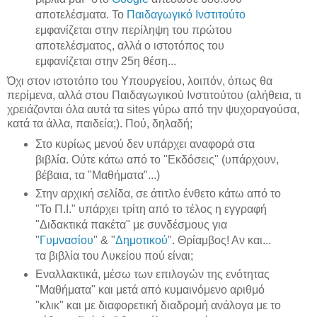
αποτελέσματα. Το
Παιδαγωγικό Ινστιτούτο
εμφανίζεται στην περίληψη του πρώτου
αποτελέσματος, αλλά ο ιστοτόπος του
εμφανίζεται στην 25η θέση...
Όχι στον ιστοτόπο του Υπουργείου, λοιπόν, όπως θα
περίμενα, αλλά στου Παιδαγωγικού Ινστιτούτου (αλήθεια, τι
χρειάζονται όλα αυτά τα sites γύρω από την ψυχοραγούσα,
κατά τα άλλα, παιδεία;). Πού, δηλαδή;
Στο κυρίως μενού δεν υπάρχει αναφορά στα
βιβλία. Ούτε κάτω από το "Εκδόσεις" (υπάρχουν,
βέβαια, τα "Μαθήματα"...)
Στην αρχική σελίδα, σε άτιτλο ένθετο κάτω από το
"Το Π.Ι." υπάρχει τρίτη από το τέλος η εγγραφή
"Διδακτικά πακέτα" με συνδέσμους για
"
Γυμνασίου
" & "
Δημοτικού
". Θρίαμβος! Αν και...
τα βιβλία του Λυκείου πού είναι;
Εναλλακτικά, μέσω των επιλογών της ενότητας
"Μαθήματα" και μετά από κυμαινόμενο αριθμό
"κλικ" και με διαφορετική διαδρομή ανάλογα με το