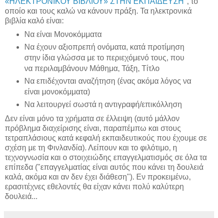
«ΗΛΕΚΤΡΟΝΙΚΟΥ ΒΙΒΛΙΟΥ» ΣΤΗΝ ΕΚΠΑΙΔΕΥΣΗ
", το
οποίο και τους καλώ να κάνουν πράξη. Τα ηλεκτρονικά
βιβλία καλό είναι:
Να είναι Μονοκόμματα
Να έχουν αξιοπρεπή ονόματα, κατά προτίμηση
στην ίδια γλώσσα με το περιεχόμενό τους, που
να περιλαμβάνουν Μάθημα, Τάξη, Τίτλο
Να επιδέχονται αναζήτηση (ένας ακόμα λόγος να
είναι μονοκόμματα)
Να λειτουργεί σωστά η αντιγραφή/επικόλληση
Δεν είναι μόνο τα χρήματα σε έλλειψη (αυτό μάλλον
πρόβλημα διαχείρισης είναι, παραπέμπω και στους
τετραπλάσιους κατά κεφαλή εκπαιδευτικούς που έχουμε σε
σχέση με τη Φινλανδία). Λείπουν και το φιλότιμο, η
τεχνογνωσία και ο στοιχειώδης επαγγελματισμός σε όλα τα
επίπεδα ("επαγγελματίας είναι αυτός που κάνει τη δουλειά
καλά, ακόμα και αν δεν έχει διάθεση"). Εν προκειμένω,
ερασιτέχνες εθελοντές θα είχαν κάνει πολύ καλύτερη
δουλειά...