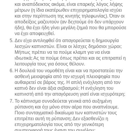
και αναπόδεικτος ακόμα, είναι επαρκής λόγος λήψης
μέτρων (η ίδια εκατέρωθεν επιχειρηματολογία ισχύει
και στην περίπτωση της κινητής τηλεφωνίας). Όταν οι
αποδείξεις μαζευτούν (αν δεχτούμε ότι δεν υπάρχουν
ήδη), θα έχει ήδη γίνει μεγάλη ζημιά που θα μπορούσε
να έχει αποφευχθεί.
Δεν είχα αντιληφθεί ότι απαγορεύεται η δημιουργία
λεσχών καπνιστών. Είναι οι λέσχες δημόσιοι χώροι;
Μήπως πρέπει να τα πούμε κλαμπ για να είναι
ιδιωτικά; Ας τα πούμε όπως πρέπει και ας επιτραπεί η
λειτουργία τους για όσους θέλουν.
Η δουλειά του νομοθέτη είναι και να προστατεύει την
ασθενή μειοψηφία από την ισχυρή πλειοψηφία που
αυθαιρετεί σε βάρος της. Η απλή ενόχληση από τον
καπνό δεν είναι άξια σεβασμού; Η ενόχληση του
καπνιστή από την απαγόρευση γιατί είναι ισχυρότερη;
Το κάπνισμα συνοδεύεται γενικά από αυξημένη
ρύπανση και όχι μόνο στον αέρα που αναπνέουμε.
Ποιο συνταγματικό δικαίωμα των καπνιστών τους
επιτρέπει αυτή τη ρύπανση; Δεν εξασθενίζει η
επιχειρηματολογία τους από την γενικότερη
συμπεριφορά τους έναντι του συνόλου;