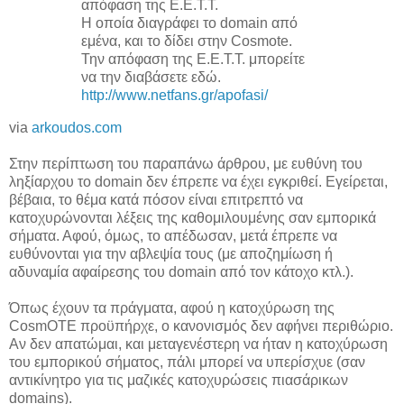
απόφαση της Ε.Ε.Τ.Τ.
Η οποία διαγράφει το domain από
εμένα, και το δίδει στην Cosmote.
Την απόφαση της Ε.Ε.Τ.Τ. μπορείτε
να την διαβάσετε εδώ.
http://www.netfans.gr/apofasi/
via
arkoudos.com
Στην περίπτωση του παραπάνω άρθρου, με ευθύνη του
ληξίαρχου το domain δεν έπρεπε να έχει εγκριθεί. Εγείρεται,
βέβαια, το θέμα κατά πόσον είναι επιτρεπτό να
κατοχυρώνονται λέξεις της καθομιλουμένης σαν εμπορικά
σήματα. Αφού, όμως, το απέδωσαν, μετά έπρεπε να
ευθύνονται για την αβλεψία τους (με αποζημίωση ή
αδυναμία αφαίρεσης του domain από τον κάτοχο κτλ.).
Όπως έχουν τα πράγματα, αφού η κατοχύρωση της
CosmOTE προϋπήρχε, ο κανονισμός δεν αφήνει περιθώριο.
Αν δεν απατώμαι, και μεταγενέστερη να ήταν η κατοχύρωση
του εμπορικού σήματος, πάλι μπορεί να υπερίσχυε (σαν
αντικίνητρο για τις μαζικές κατοχυρώσεις πιασάρικων
domains).