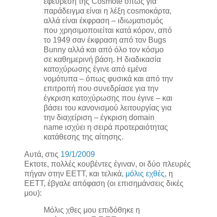
εφεύρεση της Cosmote όπως για
παράδειγμα είναι η λέξη cosmoκάρτα,
αλλά είναι έκφραση – ιδιωματισμός
που χρησιμοποιείται κατά κόρον, από
το 1949 σαν έκφραση από τον Bugs
Bunny αλλά και από όλο τον κόσμο
σε καθημερινή βάση. Η διαδικασία
κατοχύρωσης έγινε από εμένα
νομότυπα – όπως φυσικά και από την
επιτροπή που συνεδρίασε για την
έγκριση κατοχύρωσης που έγινε – και
βάσει του κανονισμού λειτουργίας για
την διαχείριση – έγκριση domain
name ισχύει η σειρά προτεραιότητας
κατάθεσης της αίτησης.
Αυτά, στις
19/1/2009
Εκτοτε, πολλές κουβέντες έγιναν, οι δύο πλευρές
πήγαν στην ΕΕΤΤ, και τελικά,
μόλις εχθές
, η
ΕΕΤΤ, έβγαλε απόφαση (οι επισημάνσεις δικές
μου):
Μόλις χθες μου επιδόθηκε η