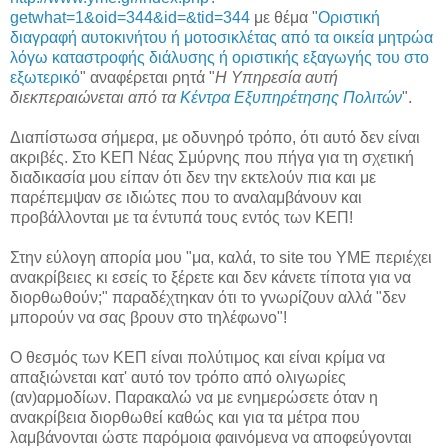
getwhat=1&oid=344&id=&tid=344
με θέμα "
Οριστική
διαγραφή αυτοκινήτου ή μοτοσικλέτας από τα οικεία μητρώα
λόγω καταστροφής διάλυσης ή οριστικής εξαγωγής του στο
εξωτερικό
" αναφέρεται ρητά "
Η Υπηρεσία αυτή
διεκπεραιώνεται από τα
Κέντρα Εξυπηρέτησης Πολιτών
".
Διαπίστωσα σήμερα, με οδυνηρό τρόπο, ότι αυτό δεν είναι
ακριβές. Στο ΚΕΠ Νέας Σμύρνης που πήγα για τη σχετική
διαδικασία μου είπαν ότι δεν την εκτελούν πια και με
παρέπεμψαν σε ιδιώτες που το αναλαμβάνουν και
προβάλλονται με τα έντυπά τους εντός των ΚΕΠ!
Στην εύλογη απορία μου "μα, καλά, το site του ΥΜΕ περιέχει
ανακρίβειες κι εσείς το ξέρετε και δεν κάνετε τίποτα για να
διορθωθούν;" παραδέχτηκαν ότι το γνωρίζουν αλλά "δεν
μπορούν να σας βρουν στο τηλέφωνο"!
Ο θεσμός των ΚΕΠ είναι πολύτιμος και είναι κρίμα να
απαξιώνεται κατ' αυτό τον τρόπο από ολιγωρίες
(αν)αρμοδίων. Παρακαλώ να με ενημερώσετε όταν η
ανακρίβεια διορθωθεί καθώς και για τα μέτρα που
λαμβάνονται ώστε παρόμοια φαινόμενα να αποφεύγονται