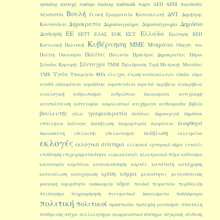
startegy
spending
startups
tracking
trademark
wages
ΑΕΠ
ΑΕΠΙ
Αιμοδοσία
Βουλή
ΔΝΤ
Αξιοπιστία
Γενική Γραμματεία Καταναλωτή
Δημήτρης
Δημοκρατία
Δημόσιο
Δημοσιογράφος
Δημοσιογραφία
Κουτσονίκας
ΕΕ
Ελλάδα
Διοίκηση
ΕΣΥ
ΕΕΤΤ
ΕΛΑΣ
ΕΟΚ
Ερώτηση
ΚΕΠ
Κυβέρνηση
ΜΜΕ
Μνημόνιο
Κοινωνική Πολιτική
Οδηγός του
Πολίτες
Πολίτη
Οικονομία
Πολιτεία
Πρόεδρος Δημοκρατίας
Πόροι
Σύνταγμα
Τηλεόραση
Σύνοδος Κορυφής
ΤΜΜ
Τιμή Μετρικής Μονάδας
Υγεία
ΥΜΕ
Υπουργείο
ΦΠΑ
έλεγχος
ένωση καταναλωτών
έσοδα
αίμα
αγαθά
αδιαφάνεια
αιμοδότης
αιμοπετάλια
αιρετοί
ακρίβεια
ανακρίβεια
αναλογική
ανθρωπισμός
ανθρώπινα δικαιώματα
αντιγραφή
αστυνομία
αυθαιρεσία
αντιπολίτευση
ασφαλιστικό
ατυχήματα
βιβλίο
βουλευτής
γραφειοκρατία
δημιουργοί
γάλα
δαπάνες
δημόσιοι
διαφθορά
υπάλληλοι
διάλογος
διαδήλωση
διαμαρτυρία
διαφάνεια
εκδήλωση
δικαιοσύνη
εθελοντής
εθελοντισμός
εκλεγμένοι
εκλογές
εκλογικό σύστημα
ελληνικά
εμπορικό σήμα
εντολές
ευρωεκλογές
επιδότηση
επιχειρηματικότητα
ηλεκτρονικό
θύμα
κάπνισμα
κατάταξη
καινοτομία
καμπάνια
κανονικοποίηση
καρτέλ
κατάχρηση
κόμμα
κρίση
κατανάλωση
κατοχύρωση
μειονότητες
μετανάστευση
νόμος
μουσική
παιδιά
πειρατεία
νομιμότητα
νοσοκομείο
περίθαλψη
πνευματικά δικαιώματα
πλεόνασμα
πληροφόρηση
ποδόσφαιρο
πολιτική
πολιτικοί
προστασία
σπατάλη
πρόληψη
ρατσισμός
στάθμευση
στίχοι
συλλαλητήριο
σωφρονιστικό σύστημα
σύγκριση
σύνθεση