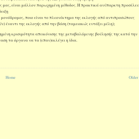
ρες μας, είναι μάλλον παρωχημένη μέθοδος. Η πρακτικά ανύπαρκτη προσέλε
δειξη
 μονόδρομος, ποιο είναι το πλεονέκτημα της εκλογής από αντιπροσώπους
ν) έναντι της εκλογής από την βάση (ταμειακώς εντάξει μέλη);
ξημένη κρισιμότητα απεικόνισης της μεταβαλόμενης βούλησής της κατά την
αση τα όργανα να τα (επαν)εκλέγει η ίδια.
Home
Older 