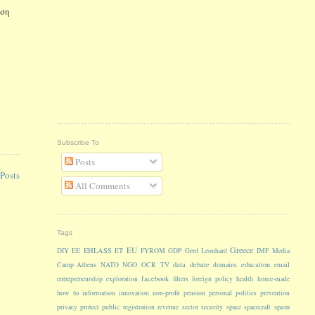
υση
Subscribe To
Posts
Posts
All Comments
Tags
Greece
EU
EHLASS
DIY
EE
ET
FYROM
GDP
Gerd Leonhard
IMF
Media
data
debate
education
Camp Athens
NATO
NGO
OCR
TV
domains
email
facebook
entrepreneurship
exploration
filters
foreign policy
health
home-made
how to
information
innovation
non-profit
pension
personal
politics
prevention
spam
privacy
protect
public
registration
revenue
sector
security
space
spacecraft