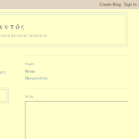
παντός
nternational matters.
Pages
Home
013
Ημερολόγια
To Do