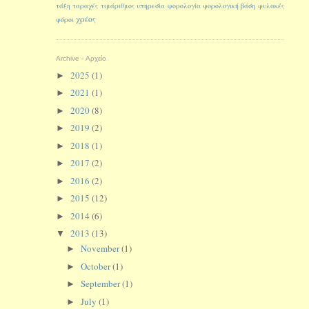
τάξη
ταραχές
τιμάριθμος
υπηρεσία
φορολογία
φορολογική βάση
φυλακές
χρέος
φόροι
Archive - Αρχείο
2025
(1)
►
2021
(1)
►
2020
(8)
►
2019
(2)
►
2018
(1)
►
2017
(2)
►
2016
(2)
►
2015
(12)
►
2014
(6)
►
2013
(13)
▼
November
(1)
►
October
(1)
►
September
(1)
►
July
(1)
►