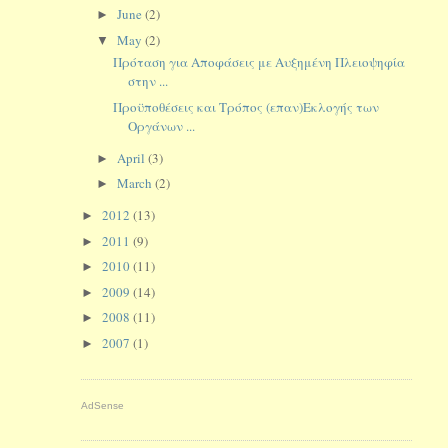
June
(2)
►
May
(2)
▼
Πρόταση για Αποφάσεις με Αυξημένη Πλειοψηφία
στην ...
Προϋποθέσεις και Τρόπος (επαν)Εκλογής των
Οργάνων ...
April
(3)
►
March
(2)
►
2012
(13)
►
2011
(9)
►
2010
(11)
►
2009
(14)
►
2008
(11)
►
2007
(1)
►
AdSense