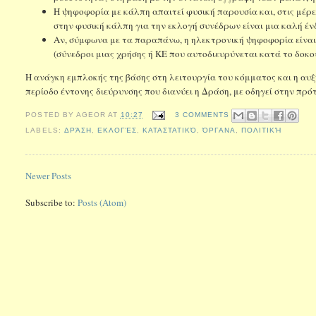
Η ψηφοφορία με κάλπη απαιτεί φυσική παρουσία και, στις μέ
στην φυσική κάλπη για την εκλογή συνέδρων είναι μια καλή έν
Αν, σύμφωνα με τα παραπάνω, η ηλεκτρονική ψηφοφορία είναι
(σύνεδροι μιας χρήσης ή ΚΕ που αυτοδιευρύνεται κατά το δοκού
Η ανάγκη εμπλοκής της βάσης στη λειτουργία του κόμματος και η αυ
περίοδο έντονης διεύρυνσης που διανύει η Δράση, με οδηγεί στην πρότ
POSTED BY
AGEOR
AT
10:27
3 COMMENTS
LABELS:
ΔΡΆΣΗ
,
ΕΚΛΟΓΈΣ
,
ΚΑΤΑΣΤΑΤΙΚΌ
,
ΌΡΓΑΝΑ
,
ΠΟΛΙΤΙΚΉ
Newer Posts
Subscribe to:
Posts (Atom)