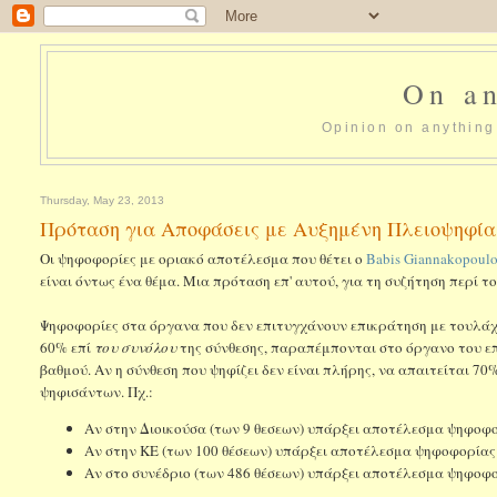
On an
Opinion on anything 
Thursday, May 23, 2013
Πρόταση για Αποφάσεις με Αυξημένη Πλειοψηφία
Οι ψηφοφορίες με οριακό αποτέλεσμα που θέτει ο
Babis Giannakopoul
είναι όντως ένα θέμα. Μια πρόταση επ' αυτού, για τη συζήτηση περί
Ψηφοφορίες στα όργανα που δεν επιτυγχάνουν επικράτηση με τουλά
60% επί
του συνόλου
της σύνθεσης, παραπέμπονται στο όργανο του ε
βαθμού. Αν η σύνθεση που ψηφίζει δεν είναι πλήρης, να απαιτείται 70
ψηφισάντων. Πχ.:
Αν στην Διοικούσα (των 9 θεσεων) υπάρξει αποτέλεσμα ψηφοφο
Αν στην ΚΕ (των 100 θέσεων) υπάρξει αποτέλεσμα ψηφοφορίας
Αν στο συνέδριο (των 486 θέσεων) υπάρξει αποτέλεσμα ψηφοφ