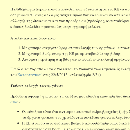
Η επιθυμία για περαιτέρω διευρύνσεις και η δυνατότητα της ΚΕ να α
οδηγούν σε πιθανές αλλαγές συσχετισμών που καλό είναι να απεικονί
αλλαγής της διοικούσας και του προεδρείου (πρόεδρος, αντιπρόεδροι
κάποιες δικλείδες προστασίας στην εγγραφή μελών).
Αναλυτικότερα, προτείνω:
Μηχανισμό ενεργοποίησης επανεκλογής των οργάνων με πρωτο
Μηχανισμό διεύρυνσης της ΚΕ με πρωτοβουλία της βάσης
Αυτόματη ερώτηση στη βάση αν επιθυμεί επανεκλογή οργάνων
Για όλα τα παραπάνω να απαιτείται το ποσοστό των ταμειακώς εντάξε
του
Καταστατικού
στις 22/5/2013, «πλειοψηφία 2/3»).
των οργάνων
Τρόπος εκλογής
Πρόσθετη αφορμή για αυτές τις σκέψεις μου έδωσε η ερώτηση που δια
από:
»:
Οι σύνεδροι είναι ένα αντιπροσωπευτικό σώμα βραχείας ζωής. 
τα όργανα γενικώς δεν χρειάζονται συνέδριο για να εκλεγούν,
Η ΚΕ είναι όργανο δεύτερου βαθμού εκπροσώπησης, αφού εκλέγ
ρευστότητας στη βάση με την εντατική εγγραφή νέων μελών, 