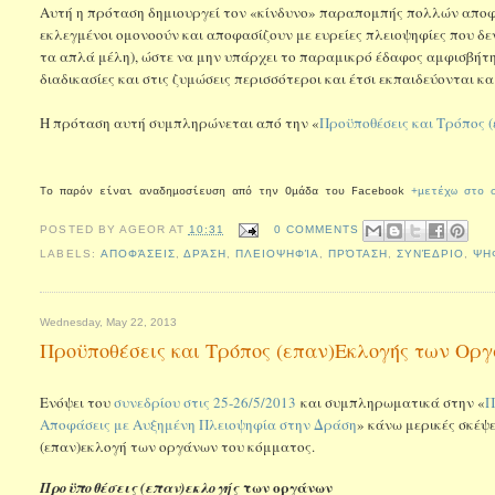
Αυτή η πρόταση δημιουργεί τον «κίνδυνο» παραπομπής πολλών αποφά
εκλεγμένοι ομονοούν και αποφασίζουν με ευρείες πλειοψηφίες που δεν
τα απλά μέλη), ώστε να μην υπάρχει το παραμικρό έδαφος αμφισβήτη
διαδικασίες και στις ζυμώσεις περισσότεροι και έτσι εκπαιδεύονται κα
Η πρόταση αυτή συμπληρώνεται από την «
Προϋποθέσεις και Τρόπος 
Το παρόν είναι αναδημοσίευση από την Ομάδα του Facebook
+μετέχω στο 
POSTED BY
AGEOR
AT
10:31
0 COMMENTS
LABELS:
ΑΠΟΦΆΣΕΙΣ
,
ΔΡΆΣΗ
,
ΠΛΕΙΟΨΗΦΊΑ
,
ΠΡΌΤΑΣΗ
,
ΣΥΝΈΔΡΙΟ
,
ΨΗ
Wednesday, May 22, 2013
Προϋποθέσεις και Τρόπος (επαν)Εκλογής των Ορ
Ενόψει του
συνεδρίου στις 25-26/5/2013
και συμπληρωματικά στην «
Π
Αποφάσεις με Αυξημένη Πλειοψηφία στην Δράση
» κάνω μερικές σκέψε
(επαν)εκλογή των οργάνων του κόμματος.
των οργάνων
Προϋποθέσεις (επαν)εκλογής