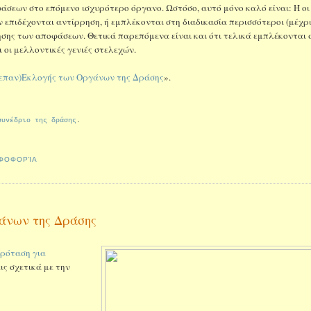
σεων στο επόμενο ισχυρότερο όργανο. Ωστόσο, αυτό μόνο καλό είναι: Ή οι
 επιδέχονται αντίρρηση, ή εμπλέκονται στη διαδικασία περισσότεροι (μέχρι
σης των αποφάσεων. Θετικά παρεπόμενα είναι και ότι τελικά εμπλέκονται 
ι οι μελλοντικές γενιές στελεχών.
(επαν)Εκλογής των Οργάνων της Δράσης
».
συνέδριο της δράσης
.
ΦΟΦΟΡΊΑ
γάνων της Δράσης
ρόταση για
ις σχετικά με την