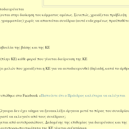
υτοδιευρύνεται
ζονται στην διοίκηση του κόμματος αμέσως. Συνεπώς, χρειάζεται πρόβλεψη
, γραμματέας) χωρίς να απαιτείται συνέδριο (αυτό ενδεχομένως προϋποθέτε
βουλία της βάσης και της ΚΕ
 (πλην ΚΕ)
κάθε φορά
που γίνεται διεύρυνση της ΚΕ
ι μελών που χρειάζεται η ΚΕ για να αυτοδιευρυνθεί (δηλαδή, κατά το άρθρ
τυπώθηκε στο Facebook «
Πιστεύετε ότι ο Πρόεδρος καλύτερα να εκλέγεται
Σίγουρα δεν έχει νόημα να ξαναεκλέξει όργανα μετά το πέρας του συνεδρίου
 γιατί να εκλεγούν από τους συνέδρους;
εται από αντιπροσώπους. Δεδομένης της επιθυμίας για διευρύνσεις και της
η αντιπροσωπευτικότητα της ΚΕ γίνεται συζητήσιμη