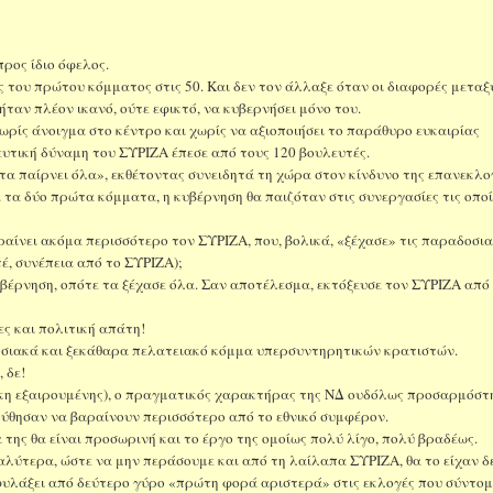
ρος ίδιο όφελος.
ες του πρώτου κόμματος στις 50. Και δεν τον άλλαξε όταν οι διαφορές μεταξ
ταν πλέον ικανό, ούτε εφικτό, να κυβερνήσει μόνο του.
ωρίς άνοιγμα στο κέντρο και χωρίς να αξιοποιήσει το παράθυρο ευκαιρίας
ευτική δύναμη του ΣΥΡΙΖΑ έπεσε από τους 120 βουλευτές.
 τα παίρνει όλα», εκθέτοντας συνειδητά τη χώρα στον κίνδυνο της επανεκλο
α τα δύο πρώτα κόμματα, η κυβέρνηση θα παιζόταν στις συνεργασίες τις οπο
ραίνει ακόμα περισσότερο τον ΣΥΡΙΖΑ, που, βολικά, «ξέχασε» τις παραδοσι
τέ, συνέπεια από το ΣΥΡΙΖΑ);
βέρνηση, οπότε τα ξέχασε όλα. Σαν αποτέλεσμα, εκτόξευσε τον ΣΥΡΙΖΑ από
ες και πολιτική απάτη!
αδοσιακά και ξεκάθαρα πελατειακό κόμμα υπερσυντηρητικών κρατιστών.
 δε!
άκη εξαιρουμένης), ο πραγματικός χαρακτήρας της ΝΔ ουδόλως προσαρμόστ
λούθησαν να βαραίνουν περισσότερο από το εθνικό συμφέρον.
α της θα είναι προσωρινή και το έργο της ομοίως πολύ λίγο, πολύ βραδέως.
αλύτερα, ώστε να μην περάσουμε και από τη λαίλαπα ΣΥΡΙΖΑ, θα το είχαν δε
ας φυλάξει από δεύτερο γύρο «πρώτη φορά αριστερά» στις εκλογές που σύντο