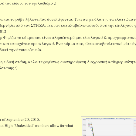
ύ του είδους τον εγκλωβισμό ;)
 και το ράβε-ξήλωνε που συνεπάγονται. Τι κι αν, με όλα της τα ελαττώματ
ερνήσει από τον ΣΥΡΙΖΑ; Τι κι αν καταλαβαίνω αυτούς που την επιλέγουν 
012;
: Ψηφίζω το κόμμα που είναι πλησιέστερό μου ιδεολογικά & προγραμματικά
ε και υποσχόταν προεκλογικά. Ένα κόμμα που, είτε κοινοβουλευτικό, είτε όχ
δικεί την όποια εξουσία.
ίρεση ειδική στάση, αλλά τεχνηέντως συντηρούμενη διαχρονική καθημερινότητ
άστασης :)
on of September 20, 2015.
d to. High "Undesided" numbers allow for what