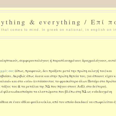
ything & everything / Επί 
that comes to mind. In greek on national, in english on i
 ιδεοληπτικούς, συμφεροντολόγους ή παραπλανημένους δραχμολάγνους, αυτό
αμμές σας
(όπως, προφανώς, δεν πράξατε μετά την πρώτη εκλογή του) και
αβιάσει. Ακριβώς όπως έκανε και στην πρώτη θητεία του, για όποιους είχαν 
παλαιό» και στο «νέο» (εντάσσοντας το φρεσκότερο όλων Ποτάμι στο πρώτο
 τάξεις του & τα ρετάλια της ΝΔ που πήγαν στους ΑνΕλ στο δεύτερο).
αλό φίλο κωδικοποίησα τα ελαττώματα που βλέπω στη ΝΔ ως ενδεδειγμένη
άθεια σε έναν άθλιο φαύλο κύκλο, από τον οποίο διεκδικεί να επωφελείται ό