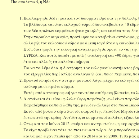
Πιο αναλυτικά, η ΝΔ:
Καλλιέργησε συστηματικά τον δικομματισμό και την πόλωση, π
Το βλέπουμε και στον εκλογικό νόμο, όπου ανέβασε τις 40 έδρ
των δύο πρώτων κομμάτων ήταν χαμηλές και κανένα τους δεν ή
Στην παρούσα συγκυρία, προτίμησε να κατεβαίνει αυτόνομα, χ
αλλαγής του εκλογικού νόμου με άμεση ισχύ όταν η κοινοβουλ
Έτσι, διατήρησε την εκλογική αναμέτρηση σε όρους «ο νικητής
ΣΥΡΙΖΑ. Και αυτό, παρότι με απλή αναλογική και ~90 έδρες γι
έτσι και αλλιώς επικαλείται σήμερα!
Για να τα λέμε όλα, η διατήρηση του εκλογικού συστήματος βα
του εξαγγελίες περί απλής αναλογικής (και ποιος περίμενε, πο
Πρωτοστάτησε στον αντιμνημονιακό λόγο, μέχρι να εκλεγεί κυ
απόκομμα σε πρώτο κόμμα.
Εκτός από καταστροφική για τον τόπο απύθμενη βλακεία, το λ
Διατείνεται ότι είναι φιλελεύθερη παράταξη, ενώ είναι παρ
Παραδέχθηκε κάποια λάθη της, μεν, δεν άλλαξε στο παραμικρό,
Εκτός από βολικό ψέμα παντός καιρού (της περιόδου Μητσοτ
έστω κατά την κρίση. Αντίθετα, οι κομματικοί πελάτες εξακο
Όπως και τον Ιούνιο 2012, ακόμα και αν πρωτεύσει, η κυριαρχί
Το είχα προβλέψει τότε, το πιστεύω και τώρα. Αν μπορούσαν κ
και θα μας είχαν πείσει ήδη από το 2014 και το 2009. Τι θα μ