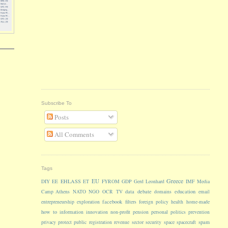
Subscribe To
Posts
All Comments
Tags
Greece
EU
EHLASS
DIY
EE
ET
FYROM
GDP
Gerd Leonhard
IMF
Media
data
debate
education
Camp Athens
NATO
NGO
OCR
TV
domains
email
facebook
entrepreneurship
exploration
filters
foreign policy
health
home-made
how to
information
innovation
non-profit
pension
personal
politics
prevention
spam
privacy
protect
public
registration
revenue
sector
security
space
spacecraft