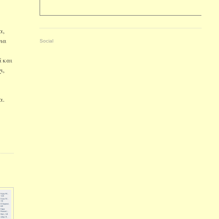
α,
για
Social
 και
ι,
α.