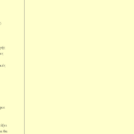
ύ
γής
ίες
ακές
ηκε
ίξει
μα θα