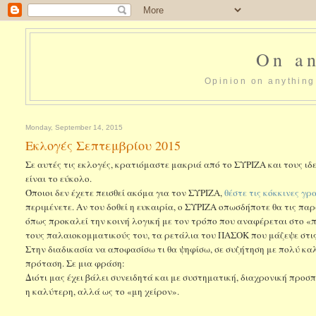
On an
Opinion on anything 
Monday, September 14, 2015
Εκλογές Σεπτεμβρίου 2015
Σε αυτές τις εκλογές, κρατιόμαστε μακριά από το ΣΥΡΙΖΑ και τους
είναι το εύκολο.
Όποιοι δεν έχετε πεισθεί ακόμα για τον ΣΥΡΙΖΑ,
θέστε τις κόκκινες γρ
περιμένετε. Αν του δοθεί η ευκαιρία, ο ΣΥΡΙΖΑ οπωσδήποτε θα τις παρ
όπως προκαλεί την κοινή λογική με τον τρόπο που αναφέρεται στο «
τους παλαιοκομματικούς του, τα ρετάλια του ΠΑΣΟΚ που μάζεψε στις
Στην διαδικασία να αποφασίσω τι θα ψηφίσω, σε συζήτηση με πολύ κ
πρόταση. Σε μια φράση:
Διότι μας έχει βάλει συνειδητά και με συστηματική, διαχρονική προσπ
η καλύτερη, αλλά ως το «μη χείρον».