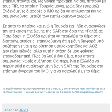
επικαλύπτονται και, ως γενική πρακτική, να συμπίπτουν με
τους FIR, τα οποία η Τουρκία μονομερώς δεν εφαρμόζει.
Ενδεχόμενες διαφορές ο IMO ορίζει να επιλύονται και να
συμφωνούνται μεταξύ των εμπλεκομένων χωρών.
Σε αυτό το πλαίσιο και ενώ η Τουρκία έχει ήδη ανακοινώσει
την επέκταση της ζώνης της SAR στα όρια της «Γαλάζιας
Πατρίδας», η Ελλάδα αρνείται να περιλάβει το θέμα στις
διαπραγματεύσεις, επικαλούμενη ότι η μόνη διαφορά υπό
συζήτηση είναι η οριοθέτηση υφαλοκρηπίδας και ΑΟΖ.
Δεν είμαι ειδικός, αλλά αυτή η στάση δε μου φαίνεται
εποικοδομητική. Πώς θα λυθεί ένα θέμα, που απαιτεί
συμφωνία, χωρίς συζήτηση; Θα περιμένει η Ελλάδα να
περιληφθεί η αναθεωρημένη ζώνη SAR της Τουρκίας στα
επίσημα έγγραφα του IMO, για να ασχοληθεί με το θέμα;
Το παρόν άρθρο πρωτοδημοσιεύτηκε στις 14/1/2021 στο ιστολόγιο «
Επί Παντός
» με τίτλο
«
Ελληνοτουρκικά - Περιοχές Ευθύνης Έρευνας και Διάσωσης (SAR) και Διαπραγμάτευση
».
ageor
at
04:29