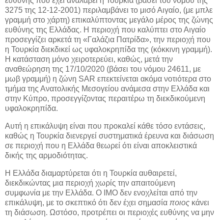
ευθύνης που έχει αναλάβει η Τουρκία (βάσει του νόμου της
3275 της 12-12-2001) περιλαμβάνει το μισό Αιγαίο, (με μπλε
γραμμή στο χάρτη) επικαλύπτοντας μεγάλο μέρος της ζώνης
ευθύνης της Ελλάδας. Η περιοχή που καλύπτει στο Αιγαίο
προσεγγίζει αρκετά τη «Γαλάζια Πατρίδα», την περιοχή που
η Τουρκία διεκδικεί ως υφαλοκρηπίδα της (κόκκινη γραμμή).
Η κατάσταση μόνο χειροτερεύει, καθώς, μετά την
αναθεώρηση της 17/10/2020 (βάσει του νόμου 24611, με
μωβ γραμμή) η ζώνη SAR επεκτείνεται ακόμα νοτιότερα στο
τμήμα της Ανατολικής Μεσογείου ανάμεσα στην Ελλάδα και
στην Κύπρο, προσεγγίζοντας περαιτέρω τη διεκδικούμενη
υφαλοκρηπίδα.
Αυτή η επικάλυψη είναι που προκαλεί κάθε τόσο εντάσεις,
καθώς η Τουρκία διενεργεί συστηματικά έρευνα και διάσωση
σε περιοχή που η Ελλάδα θεωρεί ότι είναι αποκλειστικά
δικής της αρμοδιότητας.
Η Ελλάδα διαμαρτύρεται ότι η Τουρκία αυθαιρετεί,
διεκδικώντας μια περιοχή χωρίς την απαιτούμενη
συμφωνία
με την Ελλάδα. Ο IMO δεν ενοχλείται από την
επικάλυψη, με το σκεπτικό ότι δεν έχει σημασία
ποιος
κάνει
τη διάσωση. Ωστόσο, προτρέπει οι περιοχές ευθύνης να μην