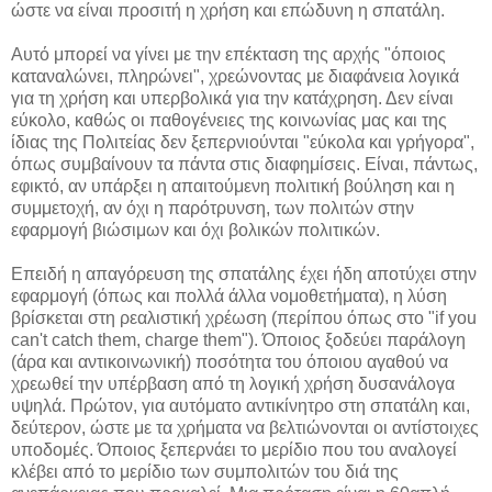
ώστε να είναι προσιτή η χρήση και επώδυνη η σπατάλη.
Αυτό μπορεί να γίνει με την επέκταση της αρχής "όποιος
καταναλώνει, πληρώνει", χρεώνοντας με διαφάνεια λογικά
για τη χρήση και υπερβολικά για την κατάχρηση. Δεν είναι
εύκολο, καθώς οι παθογένειες της κοινωνίας μας και της
ίδιας της Πολιτείας δεν ξεπερνιούνται "εύκολα και γρήγορα",
όπως συμβαίνουν τα πάντα στις διαφημίσεις. Είναι, πάντως,
εφικτό, αν υπάρξει η απαιτούμενη πολιτική βούληση και η
συμμετοχή, αν όχι η παρότρυνση, των πολιτών στην
εφαρμογή βιώσιμων και όχι βολικών πολιτικών.
Επειδή η απαγόρευση της σπατάλης έχει ήδη αποτύχει στην
εφαρμογή (όπως και πολλά άλλα νομοθετήματα), η λύση
βρίσκεται στη ρεαλιστική χρέωση (περίπου όπως στο "if you
can't catch them, charge them"). Όποιος ξοδεύει παράλογη
(άρα και αντικοινωνική) ποσότητα του όποιου αγαθού να
χρεωθεί την υπέρβαση από τη λογική χρήση δυσανάλογα
υψηλά. Πρώτον, για αυτόματο αντικίνητρο στη σπατάλη και,
δεύτερον, ώστε με τα χρήματα να βελτιώνονται οι αντίστοιχες
υποδομές. Όποιος ξεπερνάει το μερίδιο που του αναλογεί
κλέβει από το μερίδιο των συμπολιτών του διά της