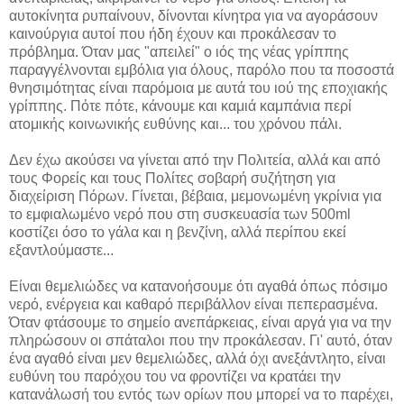
αυτοκίνητα ρυπαίνουν, δίνονται κίνητρα για να αγοράσουν
καινούργια αυτοί που ήδη έχουν και προκάλεσαν το
πρόβλημα. Όταν μας "απειλεί" ο ιός της νέας γρίππης
παραγγέλνονται εμβόλια για όλους, παρόλο που τα ποσοστά
θνησιμότητας είναι παρόμοια με αυτά του ιού της εποχιακής
γρίππης. Πότε πότε, κάνουμε και καμιά καμπάνια περί
ατομικής κοινωνικής ευθύνης και... του χρόνου πάλι.
Δεν έχω ακούσει να γίνεται από την Πολιτεία, αλλά και από
τους Φορείς και τους Πολίτες σοβαρή συζήτηση για
διαχείριση Πόρων. Γίνεται, βέβαια, μεμονωμένη γκρίνια για
το εμφιαλωμένο νερό που στη συσκευασία των 500ml
κοστίζει όσο το γάλα και η βενζίνη, αλλά περίπου εκεί
εξαντλούμαστε...
Είναι θεμελιώδες να κατανοήσουμε ότι αγαθά όπως πόσιμο
νερό, ενέργεια και καθαρό περιβάλλον είναι πεπερασμένα.
Όταν φτάσουμε το σημείο ανεπάρκειας, είναι αργά για να την
πληρώσουν οι σπάταλοι που την προκάλεσαν. Γι' αυτό, όταν
ένα αγαθό είναι μεν θεμελιώδες, αλλά όχι ανεξάντλητο, είναι
ευθύνη του παρόχου του να φροντίζει να κρατάει την
κατανάλωσή του εντός των ορίων που μπορεί να το παρέχει,