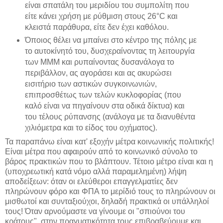
είναι σπατάλη του μεριδίου του συμπολίτη που
είτε κάνει χρήση με ρύθμιση στους 26°C και
κλειστά παράθυρα, είτε δεν έχει καθόλου.
Όποιος θέλει να μπαίνει στο κέντρο της πόλης με
το αυτοκίνητό του, δυσχεραίνοντας τη λειτουργία
των ΜΜΜ και ρυπαίνοντας δυσανάλογα το
περιβάλλον, ας αγοράσει και ας ακυρώσει
εισιτήριο των αστικών συγκοινωνιών,
επιπροσθέτως των τελών κυκλοφορίας (που
καλό είναι να πηγαίνουν στα οδικά δίκτυα) και
του τέλους ρύπανσης (ανάλογα με τα διανυθέντα
χιλιόμετρα και το είδος του οχήματος).
Τα παραπάνω είναι κατ' εξοχήν μέτρα κοινωνικής πολιτικής!
Είναι μέτρα που αφαιρούν από το κοινωνικό σύνολο το
βάρος πρακτικών που το βλάπτουν. Τέτοιο μέτρο είναι και η
(υποχρεωτική κατά νόμο αλλά παραμελημένη) λήψη
αποδείξεων: όταν οι ελεύθεροι επαγγελματίες δεν
πληρώνουν φόρο και ΦΠΑ το μερίδιό τους το πληρώνουν οι
μισθωτοί και συνταξιούχοι, δηλαδή πρακτικά οι υπάλληλοί
τους! Όταν αρνούμαστε να γίνουμε οι "σπιούνοι του
κράτους", στην πραγματικότητα τους επιβραβεύουμε και