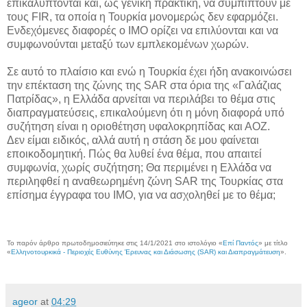
επικαλύπτονται και, ως γενική πρακτική, να συμπίπτουν με
τους FIR, τα οποία η Τουρκία μονομερώς δεν εφαρμόζει.
Ενδεχόμενες διαφορές ο IMO ορίζει να επιλύονται και να
συμφωνούνται μεταξύ των εμπλεκομένων χωρών.
Σε αυτό το πλαίσιο και ενώ η Τουρκία έχει ήδη ανακοινώσει
την επέκταση της ζώνης της SAR στα όρια της «Γαλάζιας
Πατρίδας», η Ελλάδα αρνείται να περιλάβει το θέμα στις
διαπραγματεύσεις, επικαλούμενη ότι η μόνη διαφορά υπό
συζήτηση είναι η οριοθέτηση υφαλοκρηπίδας και ΑΟΖ.
Δεν είμαι ειδικός, αλλά αυτή η στάση δε μου φαίνεται
εποικοδομητική. Πώς θα λυθεί ένα θέμα, που απαιτεί
συμφωνία, χωρίς συζήτηση; Θα περιμένει η Ελλάδα να
περιληφθεί η αναθεωρημένη ζώνη SAR της Τουρκίας στα
επίσημα έγγραφα του IMO, για να ασχοληθεί με το θέμα;
Το παρόν άρθρο πρωτοδημοσιεύτηκε στις 14/1/2021 στο ιστολόγιο «
Επί Παντός
» με τίτλο
«
Ελληνοτουρκικά - Περιοχές Ευθύνης Έρευνας και Διάσωσης (SAR) και Διαπραγμάτευση
».
ageor
at
04:29