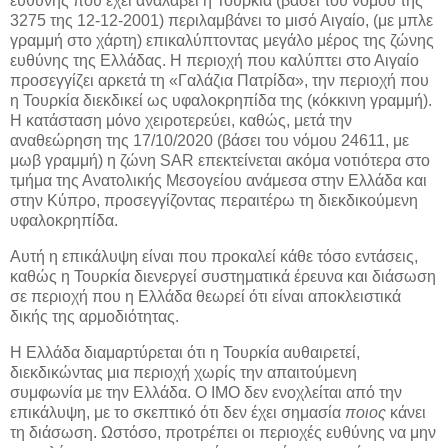
ευθύνης που έχει αναλάβει η Τουρκία (βάσει του νόμου της
3275 της 12-12-2001) περιλαμβάνει το μισό Αιγαίο, (με μπλε
γραμμή στο χάρτη) επικαλύπτοντας μεγάλο μέρος της ζώνης
ευθύνης της Ελλάδας. Η περιοχή που καλύπτει στο Αιγαίο
προσεγγίζει αρκετά τη «Γαλάζια Πατρίδα», την περιοχή που
η Τουρκία διεκδικεί ως υφαλοκρηπίδα της (κόκκινη γραμμή).
Η κατάσταση μόνο χειροτερεύει, καθώς, μετά την
αναθεώρηση της 17/10/2020 (βάσει του νόμου 24611, με
μωβ γραμμή) η ζώνη SAR επεκτείνεται ακόμα νοτιότερα στο
τμήμα της Ανατολικής Μεσογείου ανάμεσα στην Ελλάδα και
στην Κύπρο, προσεγγίζοντας περαιτέρω τη διεκδικούμενη
υφαλοκρηπίδα.
Αυτή η επικάλυψη είναι που προκαλεί κάθε τόσο εντάσεις,
καθώς η Τουρκία διενεργεί συστηματικά έρευνα και διάσωση
σε περιοχή που η Ελλάδα θεωρεί ότι είναι αποκλειστικά
δικής της αρμοδιότητας.
Η Ελλάδα διαμαρτύρεται ότι η Τουρκία αυθαιρετεί,
διεκδικώντας μια περιοχή χωρίς την απαιτούμενη
συμφωνία
με την Ελλάδα. Ο IMO δεν ενοχλείται από την
επικάλυψη, με το σκεπτικό ότι δεν έχει σημασία
ποιος
κάνει
τη διάσωση. Ωστόσο, προτρέπει οι περιοχές ευθύνης να μην