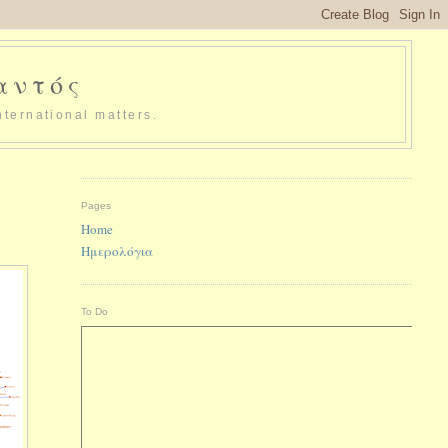
παντός
nternational matters.
Pages
Home
Ημερολόγια
To Do