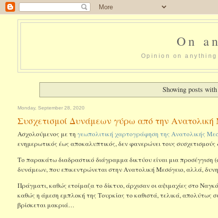
On an
Opinion on anything 
Showing posts with
Monday, September 28, 2020
Συσχετισμοί Δυνάμεων γύρω από την Ανατολική 
Ασχολούμενος με τη
γεωπολιτική χαρτογράφηση της Ανατολικής Με
ενημερωτικός έως αποκαλυπτικός, δεν φανερώνει τους συσχετισμούς
Το παρακάτω διαδραστικό διάγραμμα δικτύου είναι μια προσέγγιση (σ
δυνάμεων, που επικεντρώνεται στην Ανατολική Μεσόγειο, αλλά, δυνητ
Πράγματι, καθώς ετοίμαζα το δίκτυο, άρχισαν οι αψιμαχίες στο Ναγ
καθώς η άμεση εμπλοκή της Τουρκίας το καθιστά, τελικά, απολύτως συ
βρίσκεται μακριά…