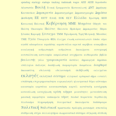
startegy
spending
startups
tracking
trademark
wages
ΑΕΠ
ΑΕΠΙ
Αιμοδοσία
Βουλή
ΔΝΤ
Αξιοπιστία
Γενική Γραμματεία Καταναλωτή
Δημήτρης
Δημοκρατία
Δημόσιο
Δημοσιογράφος
Δημοσιογραφία
Κουτσονίκας
ΕΕ
Ελλάδα
Διοίκηση
ΕΣΥ
ΕΕΤΤ
ΕΛΑΣ
ΕΟΚ
Ερώτηση
ΚΕΠ
Κυβέρνηση
ΜΜΕ
Μνημόνιο
Κοινωνική Πολιτική
Οδηγός του
Πολίτες
Πολίτη
Οικονομία
Πολιτεία
Πρόεδρος Δημοκρατίας
Πόροι
Σύνταγμα
Τηλεόραση
Σύνοδος Κορυφής
ΤΜΜ
Τιμή Μετρικής Μονάδας
Υγεία
ΥΜΕ
Υπουργείο
ΦΠΑ
έλεγχος
ένωση καταναλωτών
έσοδα
αίμα
αγαθά
αδιαφάνεια
αιμοδότης
αιμοπετάλια
αιρετοί
ακρίβεια
ανακρίβεια
αναλογική
ανθρωπισμός
ανθρώπινα δικαιώματα
αντιγραφή
αστυνομία
αυθαιρεσία
αντιπολίτευση
ασφαλιστικό
ατυχήματα
βιβλίο
βουλευτής
γραφειοκρατία
δημιουργοί
γάλα
δαπάνες
δημόσιοι
διαφθορά
υπάλληλοι
διάλογος
διαδήλωση
διαμαρτυρία
διαφάνεια
εκδήλωση
δικαιοσύνη
εθελοντής
εθελοντισμός
εκλεγμένοι
εκλογές
εκλογικό σύστημα
ελληνικά
εμπορικό σήμα
εντολές
ευρωεκλογές
επιδότηση
επιχειρηματικότητα
ηλεκτρονικό
θύμα
κάπνισμα
κατάταξη
καινοτομία
καμπάνια
κανονικοποίηση
καρτέλ
κατάχρηση
κόμμα
κρίση
κατανάλωση
κατοχύρωση
μειονότητες
μετανάστευση
νόμος
μουσική
παιδιά
πειρατεία
νομιμότητα
νοσοκομείο
περίθαλψη
πνευματικά δικαιώματα
πλεόνασμα
πληροφόρηση
ποδόσφαιρο
πολιτική
πολιτικοί
προστασία
σπατάλη
πρόληψη
ρατσισμός
στάθμευση
στίχοι
συλλαλητήριο
σωφρονιστικό σύστημα
σύγκριση
σύνθεση