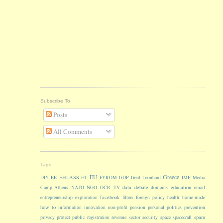
Subscribe To
Posts
All Comments
Tags
Greece
EU
EHLASS
DIY
EE
ET
FYROM
GDP
Gerd Leonhard
IMF
Media
data
debate
education
Camp Athens
NATO
NGO
OCR
TV
domains
email
facebook
entrepreneurship
exploration
filters
foreign policy
health
home-made
how to
information
innovation
non-profit
pension
personal
politics
prevention
spam
privacy
protect
public
registration
revenue
sector
security
space
spacecraft