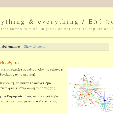
ything & everything / Επί 
that comes to mind. In greek on national, in english on i
enemies
 label
.
Show all posts
Μεσόγειο
σογείου
διαπίστωσα ότι ο χάρτης, μολονότι
 δυνάμεων στην περιοχή.
ε εξέλιξη) σε αυτόν το συσχετισμό
ικά, φτάνει στην άλλη άκρη της γης.
κόρνο-Καραμπάκ. Έτσι, το συμπεριέλαβα,
ναφές με το αρχικό αντικείμενο, κι ας