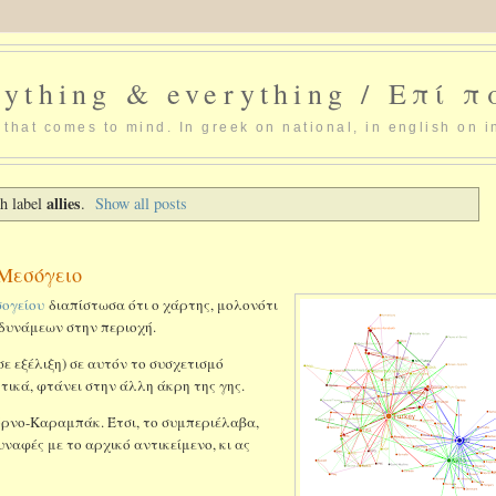
ything & everything / Επί 
that comes to mind. In greek on national, in english on i
allies
h label
.
Show all posts
Μεσόγειο
σογείου
διαπίστωσα ότι ο χάρτης, μολονότι
 δυνάμεων στην περιοχή.
ε εξέλιξη) σε αυτόν το συσχετισμό
ικά, φτάνει στην άλλη άκρη της γης.
κόρνο-Καραμπάκ. Έτσι, το συμπεριέλαβα,
ναφές με το αρχικό αντικείμενο, κι ας