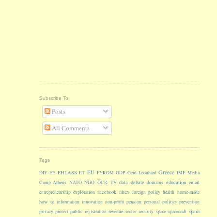
Subscribe To
Posts
All Comments
Tags
Greece
EU
EHLASS
DIY
EE
ET
FYROM
GDP
Gerd Leonhard
IMF
Media
data
debate
education
Camp Athens
NATO
NGO
OCR
TV
domains
email
facebook
entrepreneurship
exploration
filters
foreign policy
health
home-made
how to
information
innovation
non-profit
pension
personal
politics
prevention
spam
privacy
protect
public
registration
revenue
sector
security
space
spacecraft