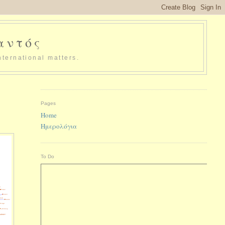
παντός
nternational matters.
Pages
Home
Ημερολόγια
To Do