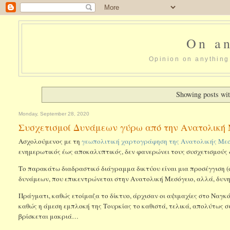
On an
Opinion on anything 
Showing posts wit
Monday, September 28, 2020
Συσχετισμοί Δυνάμεων γύρω από την Ανατολική 
Ασχολούμενος με τη
γεωπολιτική χαρτογράφηση της Ανατολικής Με
ενημερωτικός έως αποκαλυπτικός, δεν φανερώνει τους συσχετισμούς
Το παρακάτω διαδραστικό διάγραμμα δικτύου είναι μια προσέγγιση (σ
δυνάμεων, που επικεντρώνεται στην Ανατολική Μεσόγειο, αλλά, δυνητ
Πράγματι, καθώς ετοίμαζα το δίκτυο, άρχισαν οι αψιμαχίες στο Ναγ
καθώς η άμεση εμπλοκή της Τουρκίας το καθιστά, τελικά, απολύτως συ
βρίσκεται μακριά…