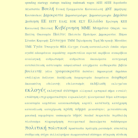
startegy
spending
startups
tracking
trademark
wages
ΑΕΠ
ΑΕΠΙ
Αιμοδοσία
Βουλή
ΔΝΤ
Αξιοπιστία
Γενική Γραμματεία Καταναλωτή
Δημήτρης
Δημοκρατία
Δημόσιο
Δημοσιογράφος
Δημοσιογραφία
Κουτσονίκας
ΕΕ
Ελλάδα
Διοίκηση
ΕΣΥ
ΕΕΤΤ
ΕΛΑΣ
ΕΟΚ
Ερώτηση
ΚΕΠ
Κυβέρνηση
ΜΜΕ
Μνημόνιο
Κοινωνική Πολιτική
Οδηγός του
Πολίτες
Πολίτη
Οικονομία
Πολιτεία
Πρόεδρος Δημοκρατίας
Πόροι
Σύνταγμα
Τηλεόραση
Σύνοδος Κορυφής
ΤΜΜ
Τιμή Μετρικής Μονάδας
Υγεία
ΥΜΕ
Υπουργείο
ΦΠΑ
έλεγχος
ένωση καταναλωτών
έσοδα
αίμα
αγαθά
αδιαφάνεια
αιμοδότης
αιμοπετάλια
αιρετοί
ακρίβεια
ανακρίβεια
αναλογική
ανθρωπισμός
ανθρώπινα δικαιώματα
αντιγραφή
αστυνομία
αυθαιρεσία
αντιπολίτευση
ασφαλιστικό
ατυχήματα
βιβλίο
βουλευτής
γραφειοκρατία
δημιουργοί
γάλα
δαπάνες
δημόσιοι
διαφθορά
υπάλληλοι
διάλογος
διαδήλωση
διαμαρτυρία
διαφάνεια
εκδήλωση
δικαιοσύνη
εθελοντής
εθελοντισμός
εκλεγμένοι
εκλογές
εκλογικό σύστημα
ελληνικά
εμπορικό σήμα
εντολές
ευρωεκλογές
επιδότηση
επιχειρηματικότητα
ηλεκτρονικό
θύμα
κάπνισμα
κατάταξη
καινοτομία
καμπάνια
κανονικοποίηση
καρτέλ
κατάχρηση
κόμμα
κρίση
κατανάλωση
κατοχύρωση
μειονότητες
μετανάστευση
νόμος
μουσική
παιδιά
πειρατεία
νομιμότητα
νοσοκομείο
περίθαλψη
πνευματικά δικαιώματα
πλεόνασμα
πληροφόρηση
ποδόσφαιρο
πολιτική
πολιτικοί
προστασία
σπατάλη
πρόληψη
ρατσισμός
στάθμευση
στίχοι
συλλαλητήριο
σωφρονιστικό σύστημα
σύγκριση
σύνθεση