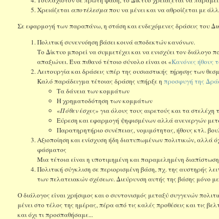
Χρειάζεται
αποτέλεσμα
που να μένει και να αθροίζεται με άλ
Σε εφαρμογή των παραπάνω, η στάση και ενδεχόμενες δράσεις του Δικ
Πολιτική συνεννόηση βάσει κοινά αποδεκτών κανόνων.
Το Δίκτυο μπορεί να συμμετέχει και να ενισχύει τον διάλογο π
απαξιώνει. Ένα πιθανό τέτοιο σύνολο είναι οι «
Κανόνες ήθους τ
Λειτουργία και δράσεις υπέρ της ουσιαστικής
τήρησης
των θεσμ
Καλό παράδειγμα τέτοιας δράσης υπήρξε η
προσφυγή της Δράση
Τα δάνεια των κομμάτων
Η χρηματοδότηση των κομμάτων
«
Πόθεν
έσχες» για όλους τους αιρετούς και τα στελέχη 
Εύρεση και εφαρμογή ψηφισμένων αλλά ανενεργών με
Παρατηρητήριο συνέπειας, νομιμότητας, ήθους κτλ. βου
Αξιοποίηση και ενίσχυση ήδη διατυπωμένων πολιτικών, αλλά ό
φάσματος
Μια τέτοια είναι η υποτιμημένη και παραμελημένη διαπίστωση 
Πολιτική σύγκλιση σε περιορισμένη βάση, πχ. της αυστηρής λε
των πελατειακών σχέσεων. Διεύρυνση αυτής της βάσης μόνο μ
Ο διάλογος είναι χρήσιμος και ο συντονισμός μεταξύ συγγενών πολιτ
μένει στο τέλος της ημέρας, πέρα από τις καλές προθέσεις και τις β
και όχι τι προσπαθήσαμε...