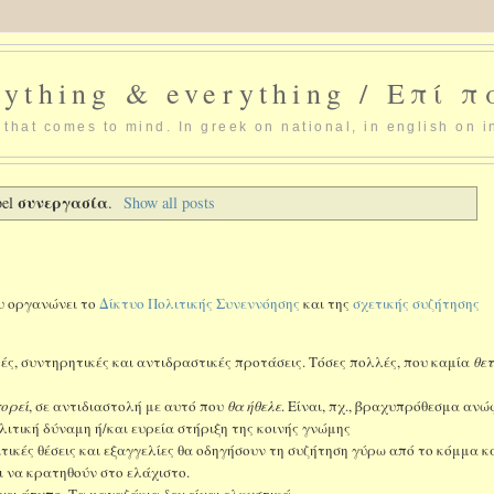
ything & everything / Επί 
that comes to mind. In greek on national, in english on i
συνεργασία
bel
.
Show all posts
υ οργανώνει το
Δίκτυο Πολιτικής Συνεννόησης
και της
σχετικής συζήτησης
κές, συντηρητικές και αντιδραστικές προτάσεις. Τόσες πολλές, που καμία
θετ
ορεί
, σε αντιδιαστολή με αυτό που
θα ήθελε
. Είναι, πχ., βραχυπρόθεσμα αν
λιτική δύναμη ή/και ευρεία στήριξη της κοινής γνώμης
ιτικές θέσεις και εξαγγελίες θα οδηγήσουν τη συζήτηση γύρω από το κόμμα κ
ι να κρατηθούν στο ελάχιστο.
ει άτυπο. Τα μαγαζάκια δεν είναι ελκυστικά.