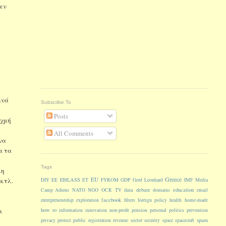
δεν
ινά
Subscribe To
Posts
ιχμή
All Comments
να
α τα
Tags
λη
Greece
EU
 κτλ.
EHLASS
DIY
EE
ET
FYROM
GDP
Gerd Leonhard
IMF
Media
data
debate
education
Camp Athens
NATO
NGO
OCR
TV
domains
email
facebook
entrepreneurship
exploration
filters
foreign policy
health
home-made
ι
how to
information
innovation
non-profit
pension
personal
politics
prevention
spam
privacy
protect
public
registration
revenue
sector
security
space
spacecraft