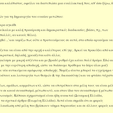
ναι καλόπιστος, οφείλει να διατυπώσει μια εναλλακτική που, απ' όσο ξέρω, 
ών για τη δημιουργία του ενιαίου μετώπου:
τερο αγκάθι
ύκολα με καλή προαίρεση και δημοκρατικές διαδικασίες, βάσει, πχ., των
ολλές, αν κανείς θέλει).
θεί ...' και νομίζω πως ούτε ο προτεινόμενος σε αυτό, στο οποίο αρνούμαι να
ζεται να είναι από την αρχή ο καλύτερος επί γης. Αρκεί να προκύψει από κο
κρατικά, δηλαδή, χρειάζεται κάτι άλλο;
, ξεκίνησε με μικρή ατζέντα και με βραδύ ρυθμό έχει κάνει πολύ δρόμο. Εδώ α
ς με την ευρύτερη αποδοχή, ώστε να πιάσουμε πρόθυμα το δόρυ όλοι μαζί
με νέα αντικείμενα ομόφωνης αποδοχής. Νομίζω άνετα μπορεί το εγχείρημα 
ράτους και λειτουργία των θεσμών & της δικαιοσύνης) και να φτάσει τάχιστ
ν, ομάδων, κομμάτων κτλ. ώστε να επιτρέπουν στα μέλη τους να είναι μέ
ν σε κοινό συνασπισμό, μέτωπο κτλ. και στον ίδιο τον συνασπισμο ή μέτωπο
αγωνισμός. Κάποιοι σχηματισμοί είναι ήδη ανοικτοί (Δυναμική Ελλάδα,
 το σχετικό άρθρο (Ενωμένη Ελλάδα). Αυτό είναι σημάδι ότι οι φορείς
λαισίωση από μέλη που βρίσκουν νόημα παρουσίας και σε άλλους φορείς κα