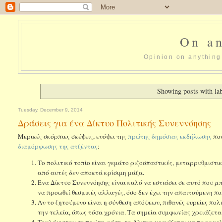
On an
Opinion on anything 
Showing posts with la
Tuesday, December 9, 2014
Δράσεις για ένα Δίκτυο Πολιτικής Συνεννόησης
Μερικές σκόρπιες σκέψεις, ενόψει της
πρώτης δημόσιας εκδήλωσης
πο
διαμόρφωσης της ατζέντας
:
Το πολιτικό τοπίο είναι γεμάτο ριζοσπαστικές, μεταρρυθμιστι
από αυτές δεν αποκτά κρίσιμη μάζα.
Ένα Δίκτυο Συνεννόησης είναι καλό να εστιάσει σε αυτό που
μπ
να προωθεί θεσμικές αλλαγές, όσο δεν έχει την απαιτούμενη πο
Αν το ζητούμενο είναι η σύνθεση απόψεων, πιθανές ευρείες πολ
την τελεία, όπως τόσα χρόνια. Τα σημεία συμφωνίας χρειάζετα
Τουλάχιστον σε πρώτη φάση, το Δίκτυο χρειάζεται να παραμείν