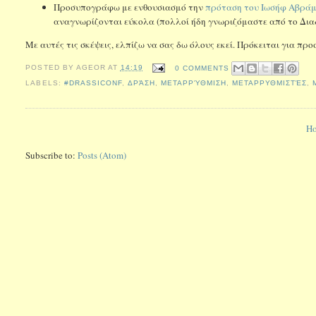
Προσυπογράφω με ενθουσιασμό την
πρόταση του Ιωσήφ Αβράμο
αναγνωρίζονται εύκολα (πολλοί ήδη γνωριζόμαστε από το Διαδί
Με αυτές τις σκέψεις, ελπίζω να σας δω όλους εκεί. Πρόκειται για προ
POSTED BY
AGEOR
AT
14:19
0 COMMENTS
LABELS:
#DRASSICONF
,
ΔΡΆΣΗ
,
ΜΕΤΑΡΡΎΘΜΙΣΗ
,
ΜΕΤΑΡΡΥΘΜΙΣΤΈΣ
,
H
Subscribe to:
Posts (Atom)