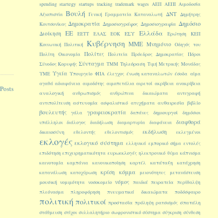
startegy
spending
startups
tracking
trademark
wages
ΑΕΠ
ΑΕΠΙ
Αιμοδοσία
Βουλή
ΔΝΤ
Αξιοπιστία
Γενική Γραμματεία Καταναλωτή
Δημήτρης
Δημοκρατία
Δημόσιο
Δημοσιογράφος
Δημοσιογραφία
Κουτσονίκας
ΕΕ
Ελλάδα
Διοίκηση
ΕΣΥ
ΕΕΤΤ
ΕΛΑΣ
ΕΟΚ
Ερώτηση
ΚΕΠ
Κυβέρνηση
ΜΜΕ
Μνημόνιο
Κοινωνική Πολιτική
Οδηγός του
Πολίτες
Πολίτη
Οικονομία
Πολιτεία
Πρόεδρος Δημοκρατίας
Πόροι
Σύνταγμα
Τηλεόραση
Σύνοδος Κορυφής
ΤΜΜ
Τιμή Μετρικής Μονάδας
Υγεία
ΥΜΕ
Υπουργείο
ΦΠΑ
έλεγχος
ένωση καταναλωτών
έσοδα
αίμα
αγαθά
αδιαφάνεια
αιμοδότης
αιμοπετάλια
αιρετοί
ακρίβεια
ανακρίβεια
Posts
αναλογική
ανθρωπισμός
ανθρώπινα δικαιώματα
αντιγραφή
αστυνομία
αυθαιρεσία
αντιπολίτευση
ασφαλιστικό
ατυχήματα
βιβλίο
βουλευτής
γραφειοκρατία
δημιουργοί
γάλα
δαπάνες
δημόσιοι
διαφθορά
υπάλληλοι
διάλογος
διαδήλωση
διαμαρτυρία
διαφάνεια
εκδήλωση
δικαιοσύνη
εθελοντής
εθελοντισμός
εκλεγμένοι
εκλογές
εκλογικό σύστημα
ελληνικά
εμπορικό σήμα
εντολές
ευρωεκλογές
επιδότηση
επιχειρηματικότητα
ηλεκτρονικό
θύμα
κάπνισμα
κατάταξη
καινοτομία
καμπάνια
κανονικοποίηση
καρτέλ
κατάχρηση
κόμμα
κρίση
κατανάλωση
κατοχύρωση
μειονότητες
μετανάστευση
νόμος
μουσική
παιδιά
πειρατεία
νομιμότητα
νοσοκομείο
περίθαλψη
πνευματικά δικαιώματα
πλεόνασμα
πληροφόρηση
ποδόσφαιρο
πολιτική
πολιτικοί
προστασία
σπατάλη
πρόληψη
ρατσισμός
στάθμευση
στίχοι
συλλαλητήριο
σωφρονιστικό σύστημα
σύγκριση
σύνθεση