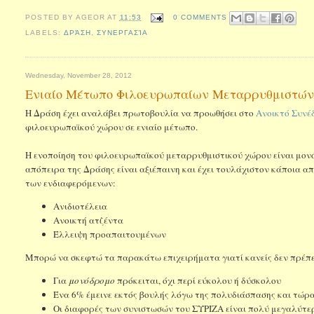
POSTED BY
AGEOR
AT
11:53
0 COMMENTS
LABELS:
ΔΡΆΣΗ
,
ΣΥΝΕΡΓΑΣΊΑ
Wednesday, November 28, 2012
Ενιαίο Μέτωπο Φιλοευρωπαίων Μεταρρυθμιστώ
Η Δράση έχει αναλάβει πρωτοβουλία να προωθήσει στο
Ανοικτό Συνέδ
φιλοευρωπαϊκού χώρου σε ενιαίο μέτωπο.
Η ενοποίηση του φιλοευρωπαϊκού μεταρρυθμιστικού χώρου είναι μονό
απόπειρα της Δράσης είναι αξιέπαινη και έχει τουλάχιστον κάποια α
των ενδιαφερόμενων:
Ανιδιοτέλεια
Ανοικτή ατζέντα
Έλλειψη προαπαιτουμένων
Μπορώ να σκεφτώ τα παρακάτω επιχειρήματα γιατί κανείς δεν πρέπει
Για
μονόδρομο
πρόκειται, όχι περί εύκολου ή δύσκολου
Ένα 6% έμεινε εκτός βουλής λόγω της πολυδιάσπασης και τώ
Οι διαφορές των συνιστωσών του ΣΥΡΙΖΑ είναι πολύ μεγαλύτερε