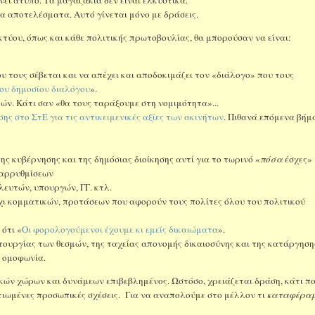
λα αποτελέσματα. Αυτό γίνεται μόνο με δράσεις.
τύου, όπως και κάθε πολιτικής πρωτοβουλίας, θα μπορούσαν να είναι:
ου τους σέβεται και να απέχει και αποδοκιμάζει τον «διάλογο» που τους
ου δημοσίου διαλόγου
».
ών. Κάτι σαν «θα τους ταράξουμε στη νομιμότητα»...
ς στο ΣτΕ για τις αντικειμενικές αξίες των ακινήτων
. Πιθανά επόμενα βήμ
της κυβέρνησης και της δημόσιας διοίκησης αντί για το τωρινό «
πόσα
έσχες»
ταρρυθμίσεων
λευτών, υπουργών, ΓΓ. κτλ.
χι κομματικών, προτάσεων που αφορούν τους πολίτες όλου του πολιτικού
ότι «
Οι φορολογούμενοι έχουμε κι εμείς δικαιώματα
».
ιτουργίας των θεσμών, της ταχείας απονομής δικαιοσύνης και της κατάργηση
ε ομοφωνία.
ικών χώρων και δυνάμεων επιβεβλημένος. Ωστόσο, χρειάζεται δράση, κάτι π
ελτιωμένες προσωπικές σχέσεις. Για να αναπολούμε στο μέλλον τι
καταφέρα