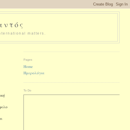
παντός
nternational matters.
Pages
Home
Ημερολόγια
To Do
ική
ώφελο
αι