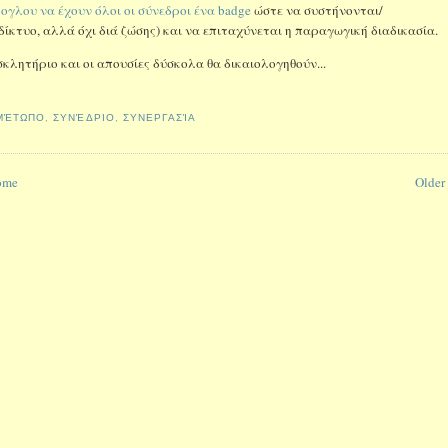
γλου να έχουν όλοι οι σύνεδροι ένα badge
ώστε να συστήνονται/
κτυο, αλλά όχι διά ζώσης) και να επιταχύνεται η παραγωγική διαδικασία.
σκλητήριο και οι απουσίες δύσκολα θα δικαιολογηθούν...
ΜΈΤΩΠΟ
,
ΣΥΝΈΔΡΙΟ
,
ΣΥΝΕΡΓΑΣΊΑ
ome
Older 