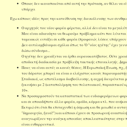
Όποιος δεν ικανοποιείται από αυτή την πρόταση, αν θέλει να εί
υπάρχει
Έχω κάποιες ιδέες προς την κατεύθυνση της διευκόλυνσης των συνθηκ
Ο αρχηγός του νέου φορέα φέρεται, αλλά
δεν
είναι το μεγαλύ
Μου είναι αδιανόητο να θεωρούμε πρόβλημα κάτι που λύνεται ε
ταμειακώς εντάξει σε κάθε φορέα (προφανώς λύσεις υπάρχουν π
Δεν αντιλαμβάνομαι σχόλια όπως το 'Ο "νέος ηγέτης" έχει γεννη
δώσω σύνδεσμο...
Ο ηγέτης δεν χρειάζεται να έρθει ουρανοκατέβατος. Ούτε χρειά
αποδεκτή διαδικασία με πρόβλεψη τακτικής επανεκλογής. Δημο
Ποιες να είναι αυτές οι κοινές θέσεις; Η Ευρωπαϊκή Ένωση, πχ.
του δόρατος μπορεί να είναι ο ελάχιστος κοινός παρονομαστή
Σταδιακά, ως αποτέλεσμα διαβούλευσης, η αιχμή διευρύνεται 
ξεκινήσει με 2 (καταπολέμηση του πελατειακού, παρασιτικού κ
10+.
Να προσαρμοστούν τα καταστατικά των ενδιαφερόμενων φορέω
και σε οποιοδήποτε άλλο φορέα, ομάδα, κόμμα κτλ. που ανήκου
Εκτιμώ ότι έτσι θα επιταχυνθεί η όσμωση και θα μειωθεί ο αντ
"δημιουργία, ξανά!") και κάποιοι έχουν σε προσωρινή αναστολή
αναγνωρίζουν την ανάγκη απουσίας αποκλειστικότητας στην π
είναι ενθαρρυντικό.