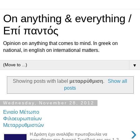
On anything & everything /
Επί παντός
Opinion on anything that comes to mind. In greek on
national, in english on international matters.
▼
Showing posts with label
μεταρρύθμιση
.
Show all
posts
Wednesday, November 28, 2012
Ενιαίο Μέτωπο
Φιλοευρωπαίων
Μεταρρυθμιστών
›
Η Δράση έχει αναλάβει πρωτοβουλία να
προωθήσει στο Ανοικτό Συνέδριό της της 1-2