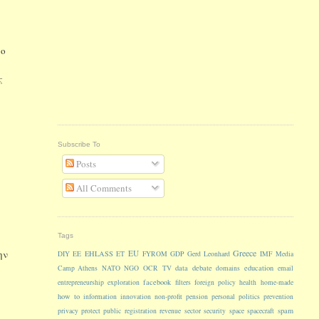
το
ς
Subscribe To
Posts
All Comments
Tags
Greece
ην
EU
EHLASS
DIY
EE
ET
FYROM
GDP
Gerd Leonhard
IMF
Media
data
debate
education
Camp Athens
NATO
NGO
OCR
TV
domains
email
facebook
entrepreneurship
exploration
filters
foreign policy
health
home-made
how to
information
innovation
non-profit
pension
personal
politics
prevention
spam
privacy
protect
public
registration
revenue
sector
security
space
spacecraft