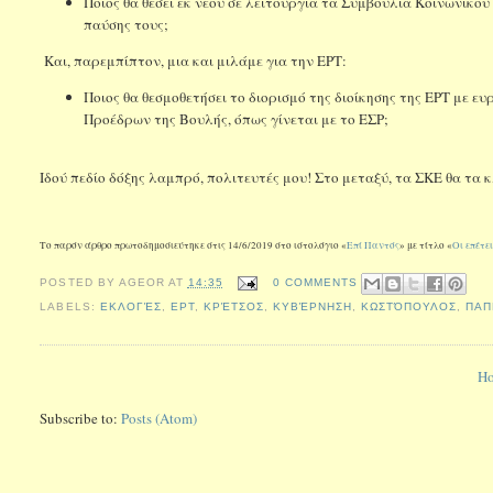
Ποιος θα θέσει εκ νέου σε λειτουργία τα Συμβούλια Κοινωνικο
παύσης τους;
Και, παρεμπίπτον, μια και μιλάμε για την ΕΡΤ:
Ποιος θα θεσμοθετήσει το διορισμό της διοίκησης της ΕΡΤ με ε
Προέδρων της Βουλής, όπως γίνεται με το ΕΣΡ;
Ιδού πεδίο δόξης λαμπρό, πολιτευτές μου! Στο μεταξύ, τα ΣΚΕ θα τα
Το παρόν άρθρο πρωτοδημοσιεύτηκε στις 14/6/2019 στο ιστολόγιο «
Επί Παντός
» με τίτλο «
Οι επέτε
POSTED BY
AGEOR
AT
14:35
0 COMMENTS
LABELS:
ΕΚΛΟΓΈΣ
,
ΕΡΤ
,
ΚΡΈΤΣΟΣ
,
ΚΥΒΈΡΝΗΣΗ
,
ΚΩΣΤΌΠΟΥΛΟΣ
,
ΠΑΠ
H
Subscribe to:
Posts (Atom)