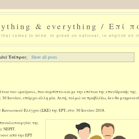
ything & everything / Επί 
that comes to mind. In greek on national, in english on i
Τσίπρας
label
.
Show all posts
τειο του «μαύρου», που συμπίπτει και με την επέτειο της επανίδρυσής της.
τις 30 Ιουνίου, υπάρχει άλλη μία. Αυτή, τολμώ να προβλέψω, δεν θα μνημονε
 Κοινωνικού Ελέγχου (ΣΚΕ) της ΕΡΤ, στις 30 Ιουνίου 2018.
επαναλειτουργίας της
ης ΝΕΡΙΤ.
νους από την ΕΡΤ