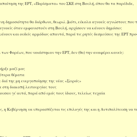
τ' απαίτηση της ΕΡΤ, «Πορίσματα» του ΣΚΕ στη Βουλή, όπου θα τα παρέδιδε,
ενη δημοσιότητα θα διόρθωνε, θεωρώ. Διότι, εύκολα αγνοείς αγνώστους που 
 αγνοείς όταν εμφανιστούν στη Βουλή, αρχίσουν να κάνουν δημόσιες
άνουν και ουδείς αρμόδιος απαντά, παρά τις ρητές δεσμεύσεις της ΕΡΤ προ
των Φορέων, που νοιάστηκαν την ΕΡΤ, δεν (θα) την αναφέρει κανείς:
πήρξε μαζί μας
ρότερα θέματα
ε διά της μη ενεργοποίησης της νέας «Σειράς»
ε στη διακοπή λειτουργίας τους
υσαν γι' αυτά, παρά από εμάς τους ίδιους, τελείως τυχαία
ς, η Κυβέρνηση να υπερασπίζεται τις επιλογές της και η Αντιπολίτευση να τ