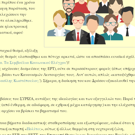
α περίπου ένα χρόνο
6μηνη παράταση, τον
τελεχώσουν την
ποτε ολοκληρώθηκε.
 σε ηλεκτρονική
ηματικά, αφού
τοχικό θεσμό, εξέλιξη
τός θεσμός υλοποιήθηκε και πέτυχε αρκετά, ώστε να αποσπάσει ευνοϊκά σχόλ
ία. Τα Συμβούλια Κοινωνικού Ελέγχου
')!
 ισχύουσες δεσμεύσεις της ΕΡΤ), ούτε σε περισσότερους φορείς (όπως υπήρ
σεις, βάσει των Κανονισμών Λειτουργίας τους. Αντ' αυτών, απλώς «καταψύχθη
 Βασίλης Κωστόπουλος;
'). Σήμερα, η διοίκηση του κου Δρόσου εξακολουθεί τη
βάσεις του ΣΥΡΙΖΑ, αντάξιες της ιδεολογίας και των εξαγγελιών του. Παρά 
(από ένθερμη, σε αδιάφορη, σε εχθρική μέχρι κατάργησης) και την ελάχιστ
 αρχίσει να βρίσκει το βηματισμό του.
άποια βήματα διαδικαστικής σταθεροποίησης και εξωστρέφειας, ειδικά όταν η
πτική εκπομπή «
Πολίτες
», ούτως ή άλλως θαμμένη στη νυχτερινή ζώνη,
ς με το ΕΣΡ, την ΕΕΤΤ, την Επιτροπή Θεσμών και Διαφάνειας της Βουλής, κ