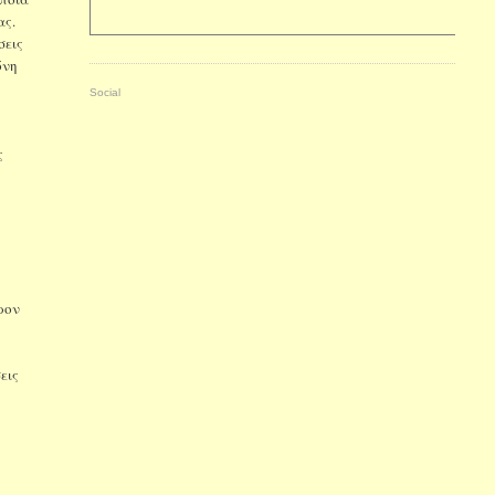
ας.
σεις
όνη
Social
ς
ρον
εις