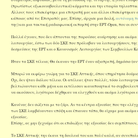
(πρωτίστως εξωκοινοβουλευτικά) κόμματα και την εταιρία τηλεοπτικ
Άλλους τους επισκέφτηκε μια επιτροπή μας και άλλοι επισκέφτηκαν εμά
κάποιας από τις Επιτροπές μας. Επίσης, άρχισε μια δειλή,
αυτόνομη π
της) και μια τακτική ραδιοφωνική εκπομπή στην ΕΡΤ-Open, που οι συ
Πολλά έγιναν, που δεν άπτονται της παρούσας ανάρτησης και ακόμα 
λειτουργίας, έστω των δύο ΣΚΕ που πρόλαβαν να λειτουργήσουν, της 
δεσμεύσεις της ΕΡΤ και ο Κανονισμός Λειτουργίας των Συμβουλίων Κ
Ήταν τα ΣΚΕ τέλεια; Θα έκαναν την ΕΡΤ έναν αξιοπρεπή, δημόσιο (αν
Μπορώ να εκφέρω γνώμη για το ΣΚΕ Αττικής, όπου υπηρέτησα δυόμισ
Όχι, δεν ήταν διόλου τέλειο. Οι ατέλειες ήταν πολλές, τόσο λειτουργ
βελτιώνονταν κάθε μήνα και εκτέλεσαν ικανοποιητικά το συμβουλευτι
να ακούσουν, λιγότεροι δέχθηκαν να ελεγχθούν και ακόμα λιγότεροι 
Κανένας δεν σώζεται με το ζόρι. Αν τα κέντρα εξουσίας που την ελέγ
των ΣΚΕ λαμβάνονταν υπόψη και έπιαναν τόπο, θα είχαμε μια ακόμα 
εξουσίας.
Επίσης, ας μην ξεχνάμε ότι οι επιδιώξεις της εξουσίας δεν συμπίπτουν,
Το ΣΚΕ Αττικής την έκανε τη δουλειά του και πολύ καλά, αν συνυπολ