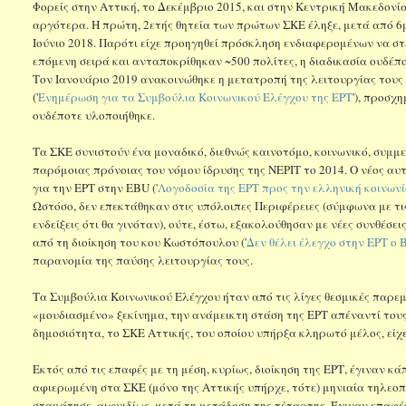
Φορείς στην Αττική, το Δεκέμβριο 2015, και στην Κεντρική Μακεδονί
αργότερα. Η πρώτη, 2ετής θητεία των πρώτων ΣΚΕ έληξε, μετά από 
Ιούνιο 2018. Παρότι είχε προηγηθεί πρόσκληση ενδιαφερομένων να σ
επόμενη σειρά και ανταποκρίθηκαν ~500 πολίτες, η διαδικασία ουδέ
Τον Ιανουάριο 2019 ανακοινώθηκε η μετατροπή της λειτουργίας τους
('
Ενημέρωση για τα Συμβούλια Κοινωνικού Ελέγχου της ΕΡΤ
'), προσχ
ουδέποτε υλοποιήθηκε.
Τα ΣΚΕ συνιστούν ένα μοναδικό, διεθνώς καινοτόμο, κοινωνικό, συμμε
παρόμοιας πρόνοιας του νόμου ίδρυσης της ΝΕΡΙΤ το 2014. Ο νέος αυ
για την ΕΡΤ στην EBU ('
Λογοδοσία της ΕΡΤ προς την ελληνική κοινων
Ωστόσο, δεν επεκτάθηκαν στις υπόλοιπες Περιφέρειες (σύμφωνα με τις
ενδείξεις ότι θα γινόταν), ούτε, έστω, εξακολούθησαν με νέες συνθέ
από τη διοίκηση του κου Κωστόπουλου ('
Δεν θέλει έλεγχο στην ΕΡΤ ο
παρανομία της παύσης λειτουργίας τους.
Τα Συμβούλια Κοινωνικού Ελέγχου ήταν από τις λίγες θεσμικές παρεμ
«μουδιασμένο» ξεκίνημα, την ανάμεικτη στάση της ΕΡΤ απέναντί τους 
δημοσιότητα, το ΣΚΕ Αττικής, του οποίου υπήρξα κληρωτό μέλος, είχε
Εκτός από τις επαφές με τη μέση, κυρίως, διοίκηση της ΕΡΤ, έγιναν κ
αφιερωμένη στα ΣΚΕ (μόνο της Αττικής υπήρχε, τότε) μηνιαία τηλεο
σταμάτησε, αιφνιδίως, μετά τη μετάδοση της τέταρτης. Έγιναν επαφέ