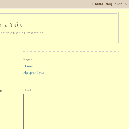
παντός
nternational matters.
Pages
Home
Ημερολόγια
To Do
υθεί…