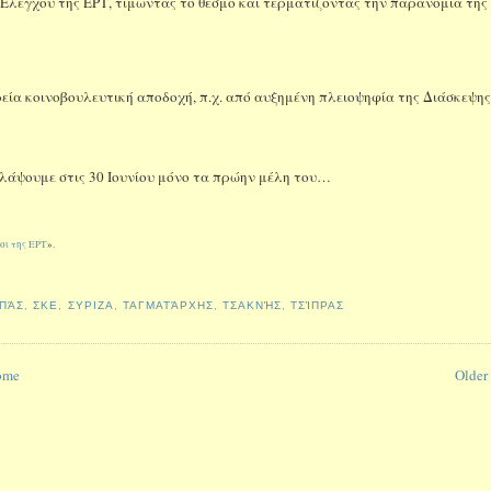
ύ Ελέγχου της ΕΡΤ, τιμώντας το θεσμό και τερματίζοντας την παρανομία της
υρεία κοινοβουλευτική αποδοχή, π.χ. από αυξημένη πλειοψηφία της Διάσκεψη
 κλάψουμε στις 30 Ιουνίου μόνο τα πρώην μέλη του…
ιοι της ΕΡΤ
».
ΠΆΣ
,
ΣΚΕ
,
ΣΥΡΙΖΑ
,
ΤΑΓΜΑΤΆΡΧΗΣ
,
ΤΣΑΚΝΉΣ
,
ΤΣΊΠΡΑΣ
ome
Older 