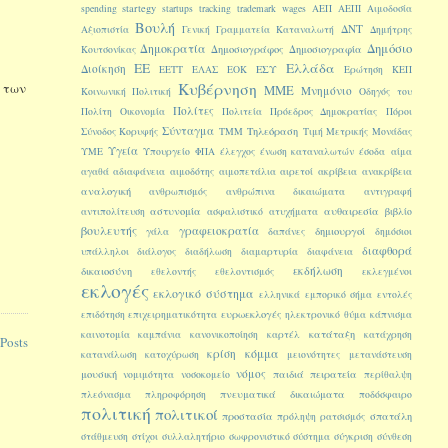
startegy
spending
startups
tracking
trademark
wages
ΑΕΠ
ΑΕΠΙ
Αιμοδοσία
Βουλή
ΔΝΤ
Αξιοπιστία
Γενική Γραμματεία Καταναλωτή
Δημήτρης
Δημοκρατία
Δημόσιο
Δημοσιογράφος
Δημοσιογραφία
Κουτσονίκας
ΕΕ
Ελλάδα
Διοίκηση
ΕΣΥ
ΕΕΤΤ
ΕΛΑΣ
ΕΟΚ
Ερώτηση
ΚΕΠ
Κυβέρνηση
ς των
ΜΜΕ
Μνημόνιο
Κοινωνική Πολιτική
Οδηγός του
Πολίτες
Πολίτη
Οικονομία
Πολιτεία
Πρόεδρος Δημοκρατίας
Πόροι
Σύνταγμα
Τηλεόραση
Σύνοδος Κορυφής
ΤΜΜ
Τιμή Μετρικής Μονάδας
Υγεία
ΥΜΕ
Υπουργείο
ΦΠΑ
έλεγχος
ένωση καταναλωτών
έσοδα
αίμα
αγαθά
αδιαφάνεια
αιμοδότης
αιμοπετάλια
αιρετοί
ακρίβεια
ανακρίβεια
αναλογική
ανθρωπισμός
ανθρώπινα δικαιώματα
αντιγραφή
αστυνομία
αυθαιρεσία
αντιπολίτευση
ασφαλιστικό
ατυχήματα
βιβλίο
βουλευτής
γραφειοκρατία
δημιουργοί
γάλα
δαπάνες
δημόσιοι
διαφθορά
υπάλληλοι
διάλογος
διαδήλωση
διαμαρτυρία
διαφάνεια
εκδήλωση
δικαιοσύνη
εθελοντής
εθελοντισμός
εκλεγμένοι
εκλογές
εκλογικό σύστημα
ελληνικά
εμπορικό σήμα
εντολές
ευρωεκλογές
επιδότηση
επιχειρηματικότητα
ηλεκτρονικό
θύμα
κάπνισμα
κατάταξη
καινοτομία
καμπάνια
κανονικοποίηση
καρτέλ
κατάχρηση
Posts
κόμμα
κρίση
κατανάλωση
κατοχύρωση
μειονότητες
μετανάστευση
νόμος
μουσική
παιδιά
πειρατεία
νομιμότητα
νοσοκομείο
περίθαλψη
πνευματικά δικαιώματα
πλεόνασμα
πληροφόρηση
ποδόσφαιρο
πολιτική
πολιτικοί
προστασία
σπατάλη
πρόληψη
ρατσισμός
στάθμευση
στίχοι
συλλαλητήριο
σωφρονιστικό σύστημα
σύγκριση
σύνθεση