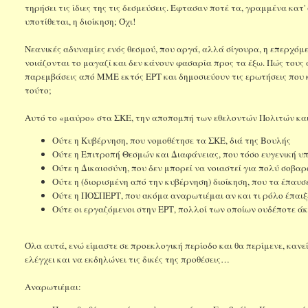
τηρήσει τις ίδιες της τις δεσμεύσεις. Έφτασαν ποτέ τα, γραμμένα κα
υποτίθεται, η διοίκηση; Όχι!
Νεανικές αδυναμίες ενός θεσμού, που αργά, αλλά σίγουρα, η επερχόμ
νοιάζονται το μαγαζί και δεν κάνουν φασαρία προς τα έξω. Πώς τους
παρεμβάσεις από ΜΜΕ εκτός ΕΡΤ και δημοσιεύουν τις ερωτήσεις που κ
τούτο;
Αυτό το «μαύρο» στα ΣΚΕ, την αποπομπή των εθελοντών Πολιτών και 
Ούτε η Κυβέρνηση, που νομοθέτησε τα ΣΚΕ, διά της Βουλής
Ούτε η Επιτροπή Θεσμών και Διαφάνειας, που τόσο ευγενική υ
Ούτε η Δικαιοσύνη, που δεν μπορεί να νοιαστεί για πολύ σοβα
Ούτε η (διορισμένη από την κυβέρνηση) διοίκηση, που τα έπαυσ
Ούτε η ΠΟΣΠΕΡΤ, που ακόμα αναρωτιέμαι αν και τι ρόλο έπαιξ
Ούτε οι εργαζόμενοι στην ΕΡΤ, πολλοί των οποίων ουδέποτε άκο
Όλα αυτά, ενώ είμαστε σε προεκλογική περίοδο και θα περίμενε, κανεί
ελέγχει και να εκδηλώνει τις δικές της προθέσεις…
Αναρωτιέμαι: