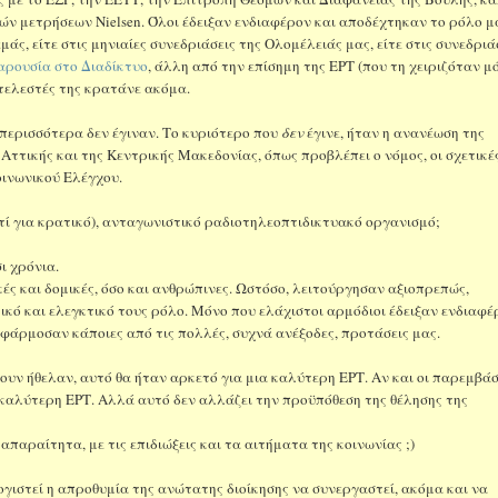
ών μετρήσεων Nielsen. Όλοι έδειξαν ενδιαφέρον και αποδέχτηκαν το ρόλο μ
ς, είτε στις μηνιαίες συνεδριάσεις της Ολομέλειάς μας, είτε στις συνεδριά
αρουσία στο Διαδίκτυο
, άλλη από την επίσημη της ΕΡΤ (που τη χειριζόταν μ
ντελεστές της κρατάνε ακόμα.
περισσότερα δεν έγιναν. Το κυριότερο που
δεν
έγινε, ήταν η ανανέωση της
Αττικής και της Κεντρικής Μακεδονίας, όπως προβλέπει ο νόμος, οι σχετικέ
οινωνικού Ελέγχου.
τί για κρατικό), ανταγωνιστικό ραδιοτηλεοπτιδικτυακό οργανισμό;
ι χρόνια.
ικές και δομικές, όσο και ανθρώπινες. Ωστόσο, λειτούργησαν αξιοπρεπώς,
κό και ελεγκτικό τους ρόλο. Μόνο που ελάχιστοι αρμόδιοι έδειξαν ενδιαφέ
εφάρμοσαν κάποιες από τις πολλές, συχνά ανέξοδες, προτάσεις μας.
χουν ήθελαν, αυτό θα ήταν αρκετό για μια καλύτερη ΕΡΤ. Αν και οι παρεμβάσ
καλύτερη ΕΡΤ. Αλλά αυτό δεν αλλάζει την προϋπόθεση της θέλησης της
 απαραίτητα, με τις επιδιώξεις και τα αιτήματα της κοινωνίας ;)
ογιστεί η απροθυμία της ανώτατης διοίκησης να συνεργαστεί, ακόμα και να