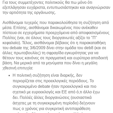
Για τους συμμετέχοντες πολιτικούς θα πω μόνο ότι
εξεπλάγησαν ευχάριστα, εντυπωσιάστηκαν και αναγνώρισαν
την αρτιότητα της οργάνωσης.
Αισθάνομαι τυχερός που παρακολούθησα τη συζήτηση από
μέσα. Επίσης, αισθάνομαι δικαιωμένος που ανέκαθεν
πίστευα σε εγχειρήματα προερχόμενα από αποφασισμένους
Πολίτες (ναι, σε όλους τους διοργανωτές αξίζει το "Π"
κεφαλαίο). Τέλος, αισθάνομαι βέβαιος ότι η παρακαταθήκη
του debate της 3/6/2009 δίνει στην ομάδα του deb8 (και σε
άλλες πρωτοβουλίες) τη σφραγίδα εγκυρότητας για να
θέτουν τους κανόνες σε πραγματική και ευρύτερα αποδεκτή
βάση. Να μερικά από τα μηνύματα που δίνει η μεγάλη
χθεσινή επιτυχία:
Η πολιτική συζήτηση είναι διαρκής, δεν
περιορίζεται στις προεκλογικές περιόδους. Το
συγκεκριμένο debate ήταν προεκλογικό και πιο
σχετικό με ευροεκλογές και ΕΕ από ό,τι άλλο έχω
δει. Πολλές άλλες διοργανώσεις (ουσιαστικά
άσχετες με τη συγκεκριμένη περίοδο) δείχνουν
πως ο χρόνος για συγκριτική αντιπαράθεση