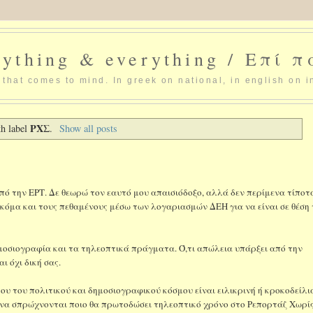
ything & everything / Επί 
that comes to mind. In greek on national, in english on i
ΡΧΣ
th label
.
Show all posts
 από την ΕΡΤ. Δε θεωρώ τον εαυτό μου απαισιόδοξο, αλλά δεν περίμενα τίποτ
κόμα και τους πεθαμένους μέσω των λογαριασμών ΔΕΗ για να είναι σε θέση
μοσιογραφία και τα τηλεοπτικά πράγματα. Ό,τι απώλεια υπάρξει από την
ι όχι δική σας.
ου του πολιτικού και δημοσιογραφικού κόσμου είναι ειλικρινή ή κροκοδείλι
πε να σπρώχνονται ποιο θα πρωτοδώσει τηλεοπτικό χρόνο στο Ρεπορτάζ Χωρί