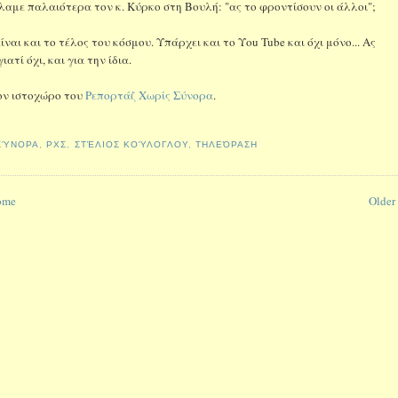
αμε παλαιότερα τον κ. Κύρκο στη Βουλή: "ας το φροντίσουν οι άλλοι";
αι και το τέλος του κόσμου. Υπάρχει και το Υou Tube και όχι μόνο... Ας
ατί όχι, και για την ίδια.
ον ιστοχώρο του
Ρεπορτάζ Χωρίς Σύνορα
.
ΣΎΝΟΡΑ
,
ΡΧΣ
,
ΣΤΈΛΙΟΣ ΚΟΎΛΟΓΛΟΥ
,
ΤΗΛΕΌΡΑΣΗ
ome
Older 