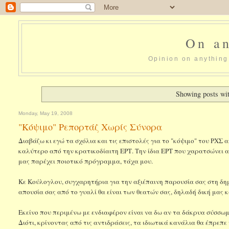
On an
Opinion on anything 
Showing posts wi
Monday, May 19, 2008
"Κόψιμο" Ρεπορτάζ Χωρίς Σύνορα
Διαβάζω κι εγώ τα σχόλια και τις επιστολές για το "κόψιμο" του ΡΧΣ
καλύτερο από την κρατικοδίαιτη ΕΡΤ. Την ίδια ΕΡΤ που χαρατσώνει α
μας παρέχει ποιοτικό πρόγραμμα, τάχα μου.
Κε Κούλογλου, συγχαρητήρια για την αξιέπαινη παρουσία σας στη δη
απουσία σας από το γυαλί θα είναι των θεατών σας, δηλαδή δική μας κα
Εκείνο που περιμένω με ενδιαφέρον είναι να δω αν τα δάκρυα σύσσωμ
Διότι, κρίνοντας από τις αντιδράσεις, τα ιδιωτικά κανάλια θα έπρε