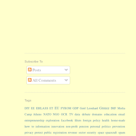
Subscribe To
Posts
All Comments
Tags
Greece
EU
EHLASS
DIY
EE
ET
FYROM
GDP
Gerd Leonhard
IMF
Media
data
debate
education
Camp Athens
NATO
NGO
OCR
TV
domains
email
facebook
entrepreneurship
exploration
filters
foreign policy
health
home-made
how to
information
innovation
non-profit
pension
personal
politics
prevention
spam
privacy
protect
public
registration
revenue
sector
security
space
spacecraft