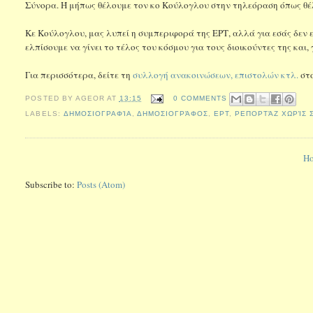
Σύνορα. Ή μήπως θέλουμε τον κο Κούλογλου στην τηλεόραση όπως θέλ
Κε Κούλογλου, μας λυπεί η συμπεριφορά της ΕΡΤ, αλλά για εσάς δεν είν
ελπίσουμε να γίνει το τέλος του κόσμου για τους διοικούντες της και, γι
Για περισσότερα, δείτε τη
συλλογή ανακοινώσεων, επιστολών κτλ.
στ
POSTED BY
AGEOR
AT
13:15
0 COMMENTS
LABELS:
ΔΗΜΟΣΙΟΓΡΑΦΊΑ
,
ΔΗΜΟΣΙΟΓΡΆΦΟΣ
,
ΕΡΤ
,
ΡΕΠΟΡΤΆΖ ΧΩΡΊΣ 
H
Subscribe to:
Posts (Atom)