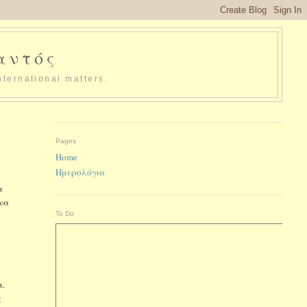
παντός
nternational matters.
Pages
Home
Ημερολόγια
α
 να
To Do
α.
ς