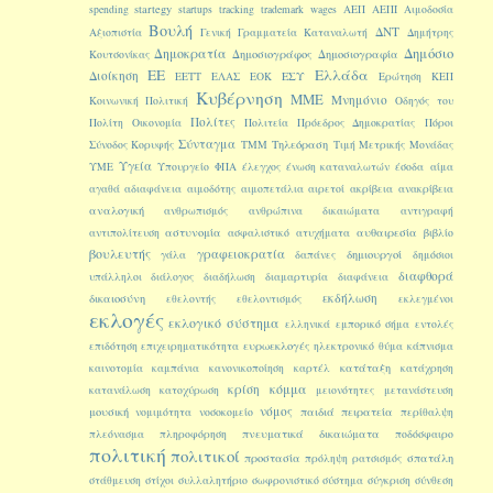
startegy
spending
startups
tracking
trademark
wages
ΑΕΠ
ΑΕΠΙ
Αιμοδοσία
Βουλή
ΔΝΤ
Αξιοπιστία
Γενική Γραμματεία Καταναλωτή
Δημήτρης
Δημοκρατία
Δημόσιο
Δημοσιογράφος
Δημοσιογραφία
Κουτσονίκας
ΕΕ
Ελλάδα
Διοίκηση
ΕΣΥ
ΕΕΤΤ
ΕΛΑΣ
ΕΟΚ
Ερώτηση
ΚΕΠ
Κυβέρνηση
ΜΜΕ
Μνημόνιο
Κοινωνική Πολιτική
Οδηγός του
Πολίτες
Πολίτη
Οικονομία
Πολιτεία
Πρόεδρος Δημοκρατίας
Πόροι
Σύνταγμα
Τηλεόραση
Σύνοδος Κορυφής
ΤΜΜ
Τιμή Μετρικής Μονάδας
Υγεία
ΥΜΕ
Υπουργείο
ΦΠΑ
έλεγχος
ένωση καταναλωτών
έσοδα
αίμα
αγαθά
αδιαφάνεια
αιμοδότης
αιμοπετάλια
αιρετοί
ακρίβεια
ανακρίβεια
αναλογική
ανθρωπισμός
ανθρώπινα δικαιώματα
αντιγραφή
αστυνομία
αυθαιρεσία
αντιπολίτευση
ασφαλιστικό
ατυχήματα
βιβλίο
βουλευτής
γραφειοκρατία
δημιουργοί
γάλα
δαπάνες
δημόσιοι
διαφθορά
υπάλληλοι
διάλογος
διαδήλωση
διαμαρτυρία
διαφάνεια
εκδήλωση
δικαιοσύνη
εθελοντής
εθελοντισμός
εκλεγμένοι
εκλογές
εκλογικό σύστημα
ελληνικά
εμπορικό σήμα
εντολές
ευρωεκλογές
επιδότηση
επιχειρηματικότητα
ηλεκτρονικό
θύμα
κάπνισμα
κατάταξη
καινοτομία
καμπάνια
κανονικοποίηση
καρτέλ
κατάχρηση
κόμμα
κρίση
κατανάλωση
κατοχύρωση
μειονότητες
μετανάστευση
νόμος
μουσική
παιδιά
πειρατεία
νομιμότητα
νοσοκομείο
περίθαλψη
πνευματικά δικαιώματα
πλεόνασμα
πληροφόρηση
ποδόσφαιρο
πολιτική
πολιτικοί
προστασία
σπατάλη
πρόληψη
ρατσισμός
στάθμευση
στίχοι
συλλαλητήριο
σωφρονιστικό σύστημα
σύγκριση
σύνθεση