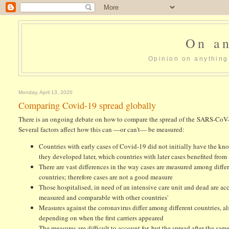
On an
Opinion on anything 
Monday, April 13, 2020
Comparing Covid-19 spread globally
There is an ongoing debate on how to compare the spread of the SARS-CoV-2
Several factors affect how this can —or can't— be measured:
Countries with early cases of Covid-19 did not initially have the k
they developed later, which countries with later cases benefited from
There are vast differences in the way cases are measured among diffe
countries; therefore cases are not a good measure
Those hospitalised, in need of an intensive care unit and dead are ac
measured and comparable with other countries'
Measures against the coronavirus differ among different countries, al
depending on when the first carriers appeared
The measures are difficult to account for, but the spread after the sa