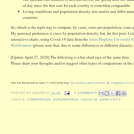
of day since the first case for each country is somewhat comparable
Living conditions and population density also matter and differ am
countries
So, which is the right way to compare, by cases, cases per population, cases 
My personal preference is cases by population density, but, for this post, I c
interactive charts, using Covid-19 data from the
Johns Hopkins University C
Worldometer
(please note that, due to name differences in different datasets, 
[Update April 27, 2020] The following is a bar chart race of the same data:
Please share your thoughts and/or suggest other types of comparisons in th
This was first posted on April 13, 2020 in the blog "
On Anything and Everything
" as "
Comparing Covid-19
POSTED BY
AGEOR
AT
14:40
0 COMMENTS
LABELS:
COMPARISON
,
CORONAVIRUS
,
COVID-19
,
SARS-COV-2