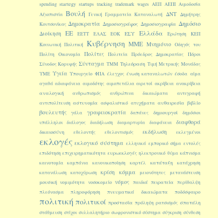
startegy
spending
startups
tracking
trademark
wages
ΑΕΠ
ΑΕΠΙ
Αιμοδοσία
Βουλή
ΔΝΤ
Αξιοπιστία
Γενική Γραμματεία Καταναλωτή
Δημήτρης
Δημοκρατία
Δημόσιο
Δημοσιογράφος
Δημοσιογραφία
Κουτσονίκας
ΕΕ
Ελλάδα
Διοίκηση
ΕΣΥ
ΕΕΤΤ
ΕΛΑΣ
ΕΟΚ
Ερώτηση
ΚΕΠ
Κυβέρνηση
ΜΜΕ
Μνημόνιο
Κοινωνική Πολιτική
Οδηγός του
Πολίτες
Πολίτη
Οικονομία
Πολιτεία
Πρόεδρος Δημοκρατίας
Πόροι
Σύνταγμα
Τηλεόραση
Σύνοδος Κορυφής
ΤΜΜ
Τιμή Μετρικής Μονάδας
Υγεία
ΥΜΕ
Υπουργείο
ΦΠΑ
έλεγχος
ένωση καταναλωτών
έσοδα
αίμα
αγαθά
αδιαφάνεια
αιμοδότης
αιμοπετάλια
αιρετοί
ακρίβεια
ανακρίβεια
αναλογική
ανθρωπισμός
ανθρώπινα δικαιώματα
αντιγραφή
αστυνομία
αυθαιρεσία
αντιπολίτευση
ασφαλιστικό
ατυχήματα
βιβλίο
βουλευτής
γραφειοκρατία
δημιουργοί
γάλα
δαπάνες
δημόσιοι
διαφθορά
υπάλληλοι
διάλογος
διαδήλωση
διαμαρτυρία
διαφάνεια
εκδήλωση
δικαιοσύνη
εθελοντής
εθελοντισμός
εκλεγμένοι
εκλογές
εκλογικό σύστημα
ελληνικά
εμπορικό σήμα
εντολές
ευρωεκλογές
επιδότηση
επιχειρηματικότητα
ηλεκτρονικό
θύμα
κάπνισμα
κατάταξη
καινοτομία
καμπάνια
κανονικοποίηση
καρτέλ
κατάχρηση
κόμμα
κρίση
κατανάλωση
κατοχύρωση
μειονότητες
μετανάστευση
νόμος
μουσική
παιδιά
πειρατεία
νομιμότητα
νοσοκομείο
περίθαλψη
πνευματικά δικαιώματα
πλεόνασμα
πληροφόρηση
ποδόσφαιρο
πολιτική
πολιτικοί
προστασία
σπατάλη
πρόληψη
ρατσισμός
στάθμευση
στίχοι
συλλαλητήριο
σωφρονιστικό σύστημα
σύγκριση
σύνθεση