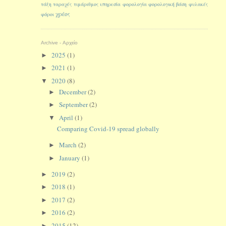
τάξη
ταραχές
τιμάριθμος
υπηρεσία
φορολογία
φορολογική βάση
φυλακές
χρέος
φόροι
Archive - Αρχείο
2025
(1)
►
2021
(1)
►
2020
(8)
▼
December
(2)
►
September
(2)
►
April
(1)
▼
Comparing Covid-19 spread globally
March
(2)
►
January
(1)
►
2019
(2)
►
2018
(1)
►
2017
(2)
►
2016
(2)
►
2015
(12)
►