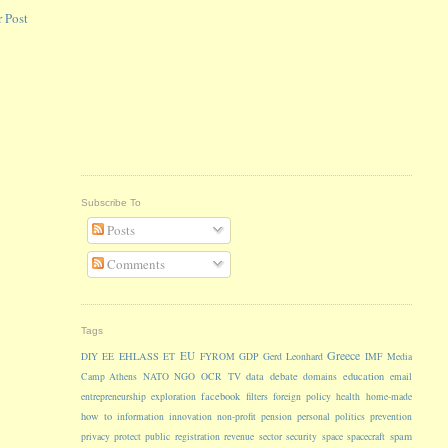
 Post
Subscribe To
Posts
Comments
Tags
Greece
EU
EHLASS
DIY
EE
ET
FYROM
GDP
Gerd Leonhard
IMF
Media
data
debate
education
Camp Athens
NATO
NGO
OCR
TV
domains
email
facebook
entrepreneurship
exploration
filters
foreign policy
health
home-made
how to
information
innovation
non-profit
pension
personal
politics
prevention
spam
privacy
protect
public
registration
revenue
sector
security
space
spacecraft