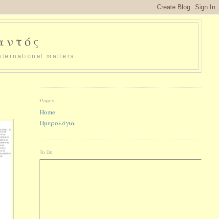
παντός
nternational matters.
Pages
Home
Ημερολόγια
To Do