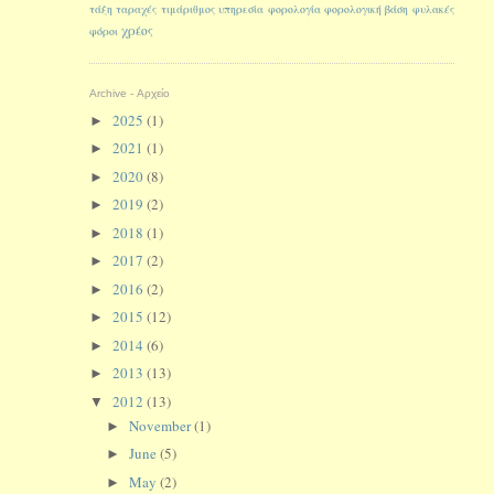
τάξη
ταραχές
τιμάριθμος
υπηρεσία
φορολογία
φορολογική βάση
φυλακές
χρέος
φόροι
Archive - Αρχείο
2025
(1)
►
2021
(1)
►
2020
(8)
►
2019
(2)
►
2018
(1)
►
2017
(2)
►
2016
(2)
►
2015
(12)
►
2014
(6)
►
2013
(13)
►
2012
(13)
▼
November
(1)
►
June
(5)
►
May
(2)
►