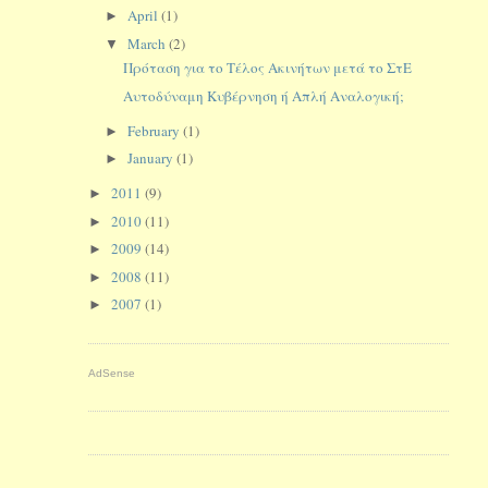
April
(1)
►
March
(2)
▼
Πρόταση για το Τέλος Ακινήτων μετά το ΣτΕ
Αυτοδύναμη Κυβέρνηση ή Απλή Αναλογική;
February
(1)
►
January
(1)
►
2011
(9)
►
2010
(11)
►
2009
(14)
►
2008
(11)
►
2007
(1)
►
AdSense