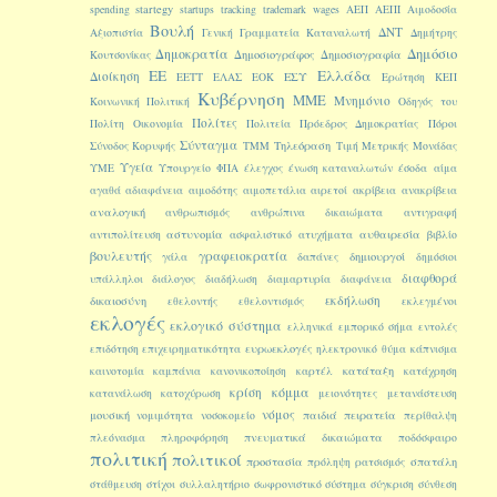
startegy
spending
startups
tracking
trademark
wages
ΑΕΠ
ΑΕΠΙ
Αιμοδοσία
Βουλή
ΔΝΤ
Αξιοπιστία
Γενική Γραμματεία Καταναλωτή
Δημήτρης
Δημοκρατία
Δημόσιο
Δημοσιογράφος
Δημοσιογραφία
Κουτσονίκας
ΕΕ
Ελλάδα
Διοίκηση
ΕΣΥ
ΕΕΤΤ
ΕΛΑΣ
ΕΟΚ
Ερώτηση
ΚΕΠ
Κυβέρνηση
ΜΜΕ
Μνημόνιο
Κοινωνική Πολιτική
Οδηγός του
Πολίτες
Πολίτη
Οικονομία
Πολιτεία
Πρόεδρος Δημοκρατίας
Πόροι
Σύνταγμα
Τηλεόραση
Σύνοδος Κορυφής
ΤΜΜ
Τιμή Μετρικής Μονάδας
Υγεία
ΥΜΕ
Υπουργείο
ΦΠΑ
έλεγχος
ένωση καταναλωτών
έσοδα
αίμα
αγαθά
αδιαφάνεια
αιμοδότης
αιμοπετάλια
αιρετοί
ακρίβεια
ανακρίβεια
αναλογική
ανθρωπισμός
ανθρώπινα δικαιώματα
αντιγραφή
αστυνομία
αυθαιρεσία
αντιπολίτευση
ασφαλιστικό
ατυχήματα
βιβλίο
βουλευτής
γραφειοκρατία
δημιουργοί
γάλα
δαπάνες
δημόσιοι
διαφθορά
υπάλληλοι
διάλογος
διαδήλωση
διαμαρτυρία
διαφάνεια
εκδήλωση
δικαιοσύνη
εθελοντής
εθελοντισμός
εκλεγμένοι
εκλογές
εκλογικό σύστημα
ελληνικά
εμπορικό σήμα
εντολές
ευρωεκλογές
επιδότηση
επιχειρηματικότητα
ηλεκτρονικό
θύμα
κάπνισμα
κατάταξη
καινοτομία
καμπάνια
κανονικοποίηση
καρτέλ
κατάχρηση
κόμμα
κρίση
κατανάλωση
κατοχύρωση
μειονότητες
μετανάστευση
νόμος
μουσική
παιδιά
πειρατεία
νομιμότητα
νοσοκομείο
περίθαλψη
πνευματικά δικαιώματα
πλεόνασμα
πληροφόρηση
ποδόσφαιρο
πολιτική
πολιτικοί
προστασία
σπατάλη
πρόληψη
ρατσισμός
στάθμευση
στίχοι
συλλαλητήριο
σωφρονιστικό σύστημα
σύγκριση
σύνθεση