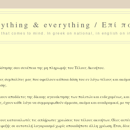
ything & everything / Επί 
that comes to mind. In greek on national, in english on i
δότησης σαν συνέπεια της μη πληρωμής του Τέλους Ακινήτου.
ς συμπολίτες μας που οφείλουν κάποια δόση του εν λόγω τέλους και ακόμ
σης.
ίνουν αποδέκτες της δίκαιης αγανάκτησης των πολιτών και ενδεχομένως, και
ας, έχουν κάθε λόγο να συμμορφωθούν άμμεσα, ακόμα και αναδρομικά, με τη
στους καταναλωτές τις
απλήρωτες
χρεώσεις του τέλους ακινήτων. Όλες αυτές
 εφεξής σε αυτοτελή λογαριασμό χωρίς οποιαδήποτε άλλη χρέωση. Έτσι, δίνε