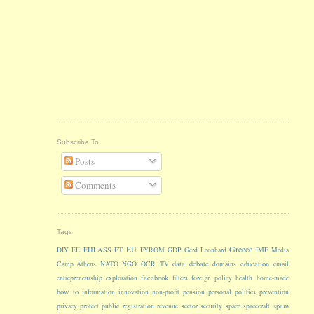
Subscribe To
Posts
Comments
Tags
Greece
EU
EHLASS
DIY
EE
ET
FYROM
GDP
Gerd Leonhard
IMF
Media
data
debate
education
Camp Athens
NATO
NGO
OCR
TV
domains
email
facebook
entrepreneurship
exploration
filters
foreign policy
health
home-made
how to
information
innovation
non-profit
pension
personal
politics
prevention
spam
privacy
protect
public
registration
revenue
sector
security
space
spacecraft