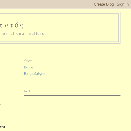
παντός
nternational matters.
Pages
Home
Ημερολόγια
α
To Do
ν
,
ται