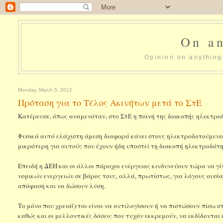
On an
Opinion on anything 
Monday, March 5, 2012
Πρόταση για το Τέλος Ακινήτων μετά το ΣτΕ
Κατέρευσε, όπως αναμενόταν, στο ΣτΕ η ποινή της διακοπής ηλεκτρο
Φυσικά αυτό ελάχιστη άμεση διαφορά κάνει στους ηλεκτροδοτούμενου
μικρότερη για αυτούς που έχουν ήδη υποστεί τη διακοπή ηλεκτροδότη
Επειδή η ΔΕΗ και οι άλλοι πάροχοι ενέργειας κινδυνεύουν τώρα να γ
νομικών ενεργειών σε βάρος τους, αλλά, πρωτίστως, για λόγους ουσί
απόφαση και να δώσουν λύση.
Το μόνο που χρειάζεται είναι να αντιλογίσουν ή να πιστώσουν πίσω 
καθώς και οι μελλοντικές δόσεις που τυχόν εκκρεμούν, να εκδίδονται